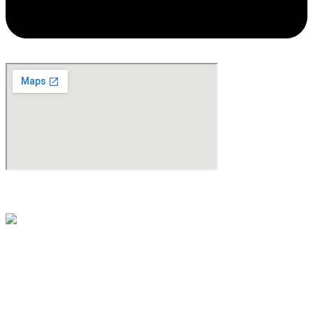
©Copyright 2024. All Rights Reserved. Design & Development By
oMedia