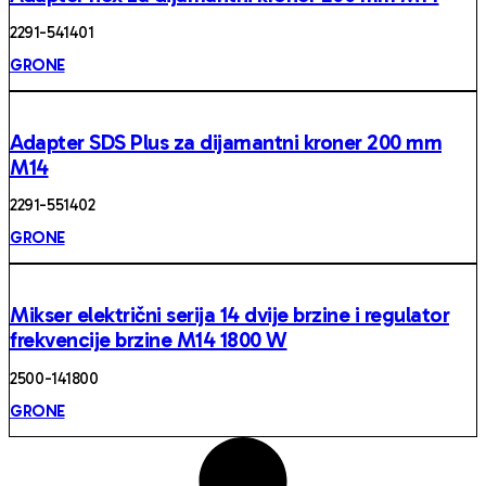
2291- 541401
GRONE
Adapter SDS Plus za dijamantni kroner 200 mm
M14
2291- 551402
GRONE
Mikser električni serija 14 dvije brzine i regulator
frekvencije brzine M14 1800 W
2500 -141800
GRONE