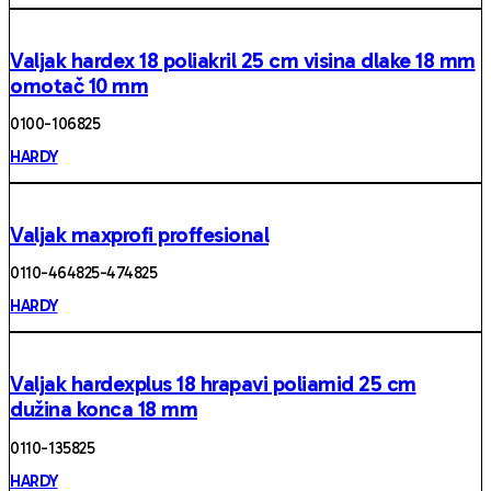
Valjak hardex 18 poliakril 25 cm visina dlake 18 mm
omotač 10 mm
0100- 106825
HARDY
Valjak maxprofi proffesional
0110-464825-474825
HARDY
Valjak hardexplus 18 hrapavi poliamid 25 cm
dužina konca 18 mm
0110- 135825
HARDY