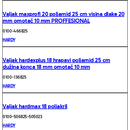
Valjak maxprofi 20 poliamid 25 cm visina dlake 20
mm omotač 10 mm PROFFESIONAL
0100 -466825
HARDY
Valjak hardexplus 18 hrapavi poliamid 25 cm
dužina konca 18 mm omotač 10 mm
0100 -136825
HARDY
Valjak hardmax 18 poliakril
0100-506825-505023
HARDY