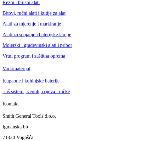
Rezni i brusni alati
Bitovi, ručni alati i kutije za alat
Alati za mjerenje i markiranje
Alati za spajanje i baterijske lampe
Molerski i građevinski alati i pribor
Vrtni program i zaštitna oprema
Vodomaterijal
Kupaone i kuhinjske baterije
Tuš sistemi, ventili, crijeva i ručke
Kontakt
Smith General Tools d.o.o.
Igmanska bb
71320 Vogošća