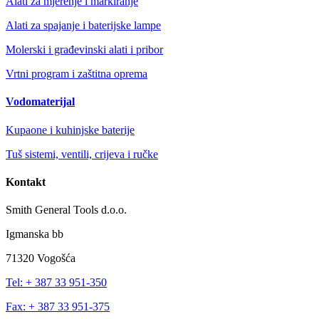
Alati za mjerenje i markiranje
Alati za spajanje i baterijske lampe
Molerski i građevinski alati i pribor
Vrtni program i zaštitna oprema
Vodomaterijal
Kupaone i kuhinjske baterije
Tuš sistemi, ventili, crijeva i ručke
Kontakt
Smith General Tools d.o.o.
Igmanska bb
71320 Vogošća
Tel: + 387 33 951-350
Fax: + 387 33 951-375