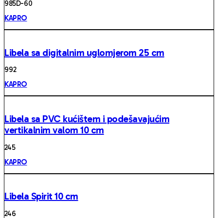
985D- 60
KAPRO
Libela sa digitalnim uglomjerom 25 cm
99 2
KAPRO
Libela sa PVC kućištem i podešavajućim
vertikalnim valom 10 cm
24 5
KAPRO
Libela Spirit 10 cm
24 6