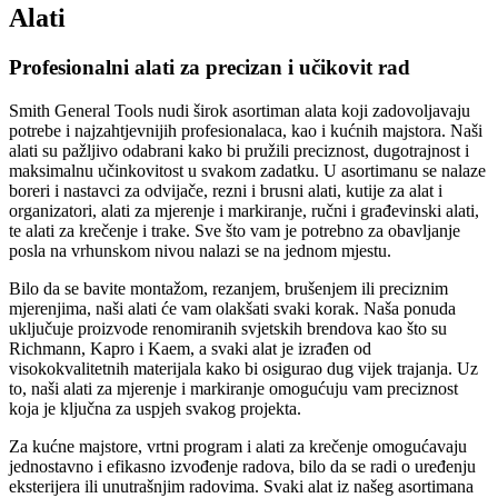
Alati
Profesionalni alati za precizan i učikovit rad
Smith General Tools nudi širok asortiman alata koji zadovoljavaju
potrebe i najzahtjevnijih profesionalaca, kao i kućnih majstora. Naši
alati su pažljivo odabrani kako bi pružili preciznost, dugotrajnost i
maksimalnu učinkovitost u svakom zadatku. U asortimanu se nalaze
boreri i nastavci za odvijače, rezni i brusni alati, kutije za alat i
organizatori, alati za mjerenje i markiranje, ručni i građevinski alati,
te alati za krečenje i trake. Sve što vam je potrebno za obavljanje
posla na vrhunskom nivou nalazi se na jednom mjestu.
Bilo da se bavite montažom, rezanjem, brušenjem ili preciznim
mjerenjima, naši alati će vam olakšati svaki korak. Naša ponuda
uključuje proizvode renomiranih svjetskih brendova kao što su
Richmann, Kapro i Kaem, a svaki alat je izrađen od
visokokvalitetnih materijala kako bi osigurao dug vijek trajanja. Uz
to, naši alati za mjerenje i markiranje omogućuju vam preciznost
koja je ključna za uspjeh svakog projekta.
Za kućne majstore, vrtni program i alati za krečenje omogućavaju
jednostavno i efikasno izvođenje radova, bilo da se radi o uređenju
eksterijera ili unutrašnjim radovima. Svaki alat iz našeg asortimana