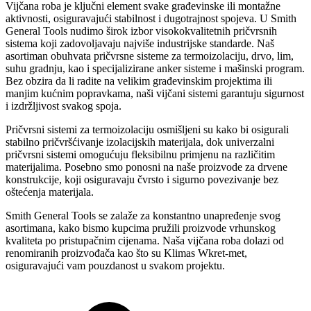
Vijčana roba je ključni element svake građevinske ili montažne
aktivnosti, osiguravajući stabilnost i dugotrajnost spojeva. U Smith
General Tools nudimo širok izbor visokokvalitetnih pričvrsnih
sistema koji zadovoljavaju najviše industrijske standarde. Naš
asortiman obuhvata pričvrsne sisteme za termoizolaciju, drvo, lim,
suhu gradnju, kao i specijalizirane anker sisteme i mašinski program.
Bez obzira da li radite na velikim građevinskim projektima ili
manjim kućnim popravkama, naši vijčani sistemi garantuju sigurnost
i izdržljivost svakog spoja.
Pričvrsni sistemi za termoizolaciju osmišljeni su kako bi osigurali
stabilno pričvršćivanje izolacijskih materijala, dok univerzalni
pričvrsni sistemi omogućuju fleksibilnu primjenu na različitim
materijalima. Posebno smo ponosni na naše proizvode za drvene
konstrukcije, koji osiguravaju čvrsto i sigurno povezivanje bez
oštećenja materijala.
Smith General Tools se zalaže za konstantno unapređenje svog
asortimana, kako bismo kupcima pružili proizvode vrhunskog
kvaliteta po pristupačnim cijenama. Naša vijčana roba dolazi od
renomiranih proizvođača kao što su Klimas Wkret-met,
osiguravajući vam pouzdanost u svakom projektu.