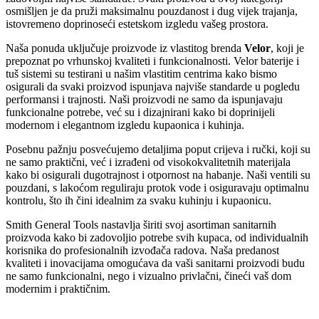
osmišljen je da pruži maksimalnu pouzdanost i dug vijek trajanja,
istovremeno doprinoseći estetskom izgledu vašeg prostora.
Naša ponuda uključuje proizvode iz vlastitog brenda
Velor
, koji je
prepoznat po vrhunskoj kvaliteti i funkcionalnosti. Velor baterije i
tuš sistemi su testirani u našim vlastitim centrima kako bismo
osigurali da svaki proizvod ispunjava najviše standarde u pogledu
performansi i trajnosti. Naši proizvodi ne samo da ispunjavaju
funkcionalne potrebe, već su i dizajnirani kako bi doprinijeli
modernom i elegantnom izgledu kupaonica i kuhinja.
Posebnu pažnju posvećujemo detaljima poput crijeva i ručki, koji su
ne samo praktični, već i izrađeni od visokokvalitetnih materijala
kako bi osigurali dugotrajnost i otpornost na habanje. Naši ventili su
pouzdani, s lakoćom reguliraju protok vode i osiguravaju optimalnu
kontrolu, što ih čini idealnim za svaku kuhinju i kupaonicu.
Smith General Tools nastavlja širiti svoj asortiman sanitarnih
proizvoda kako bi zadovoljio potrebe svih kupaca, od individualnih
korisnika do profesionalnih izvođača radova. Naša predanost
kvaliteti i inovacijama omogućava da vaši sanitarni proizvodi budu
ne samo funkcionalni, nego i vizualno privlačni, čineći vaš dom
modernim i praktičnim.