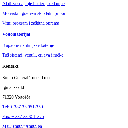
Alati za spajanje i baterijske lampe
Molerski i građevinski alati i pribor
Vrtni program i zaštitna oprema
Vodomaterijal
Kupaone i kuhinjske baterije
Tuš sistemi, ventili, crijeva i ručke
Kontakt
Smith General Tools d.o.o.
Igmanska bb
71320 Vogošća
Tel: + 387 33 951-350
Fax: + 387 33 951-375
Mail: smith@smith.ba