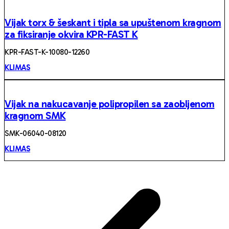
Vijak torx & šeskant i tipla sa upuštenom kragnom
za fiksiranje okvira KPR-FAST K
KPR-FAST-K-10080-12260
KLIMAS
Vijak na nakucavanje polipropilen sa zaobljenom
kragnom SMK
SMK-06040-08120
KLIMAS