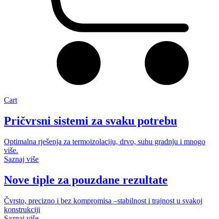
Cart
Pričvrsni sistemi za svaku potrebu
Optimalna rješenja za termoizolaciju, drvo, suhu gradnju i mnogo
više.
Saznaj više
Nove tiple za pouzdane rezultate
Čvrsto, precizno i bez kompromisa –stabilnost i trajnost u svakoj
konstrukciji
Saznaj više