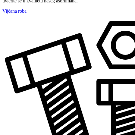
uvjerite se u kvalitetu našeg asortimana.
Vijčana roba