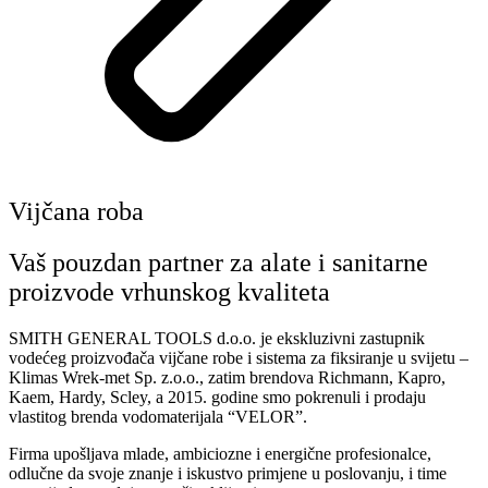
Vijčana roba
Vaš pouzdan partner za alate i sanitarne
proizvode vrhunskog kvaliteta
SMITH GENERAL TOOLS d.o.o. je ekskluzivni zastupnik
vodećeg proizvođača vijčane robe i sistema za fiksiranje u svijetu –
Klimas Wrek-met Sp. z.o.o., zatim brendova Richmann, Kapro,
Kaem, Hardy, Scley, a 2015. godine smo pokrenuli i prodaju
vlastitog brenda vodomaterijala “VELOR”.
Firma upošljava mlade, ambiciozne i energične profesionalce,
odlučne da svoje znanje i iskustvo primjene u poslovanju, i time