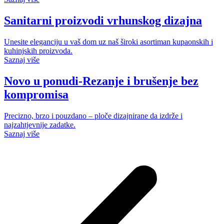
Sanitarni proizvodi vrhunskog dizajna
Unesite eleganciju u vaš dom uz naš široki asortiman kupaonskih i
kuhinjskih proizvoda.
Saznaj više
Novo u ponudi-Rezanje i brušenje bez
kompromisa
Precizno, brzo i pouzdano – ploče dizajnirane da izdrže i
najzahtjevnije zadatke.
Saznaj više