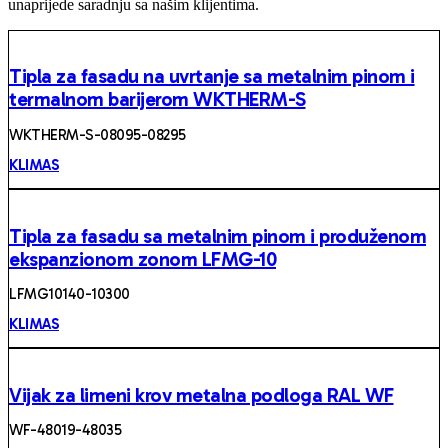
unaprijede saradnju sa našim klijentima.
Tipla za fasadu na uvrtanje sa metalnim pinom i
termalnom barijerom WKTHERM-S
WKTHERM-S-08095-08295
KLIMAS
Tipla za fasadu sa metalnim pinom i produženom
ekspanzionom zonom LFMG-10
LFMG10140-10300
KLIMAS
Vijak za limeni krov metalna podloga RAL WF
WF-48019-48035