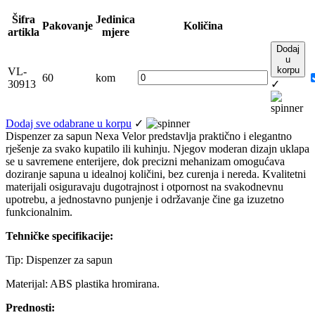
Šifra
Jedinica
Pakovanje
Količina
artikla
mjere
Dodaj
u
korpu
VL-
60
kom
30913
✓
Dodaj sve odabrane u korpu
✓
Dispenzer za sapun Nexa Velor predstavlja praktično i elegantno
rješenje za svako kupatilo ili kuhinju. Njegov moderan dizajn uklapa
se u savremene enterijere, dok precizni mehanizam omogućava
doziranje sapuna u idealnoj količini, bez curenja i nereda. Kvalitetni
materijali osiguravaju dugotrajnost i otpornost na svakodnevnu
upotrebu, a jednostavno punjenje i održavanje čine ga izuzetno
funkcionalnim.
Tehničke specifikacije:
Tip: Dispenzer za sapun
Materijal: ABS plastika hromirana.
Prednosti: