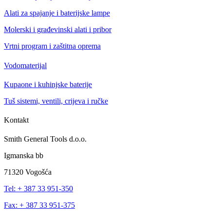
Alati za spajanje i baterijske lampe
Molerski i građevinski alati i pribor
Vrtni program i zaštitna oprema
Vodomaterijal
Kupaone i kuhinjske baterije
Tuš sistemi, ventili, crijeva i ručke
Kontakt
Smith General Tools d.o.o.
Igmanska bb
71320 Vogošća
Tel: + 387 33 951-350
Fax: + 387 33 951-375