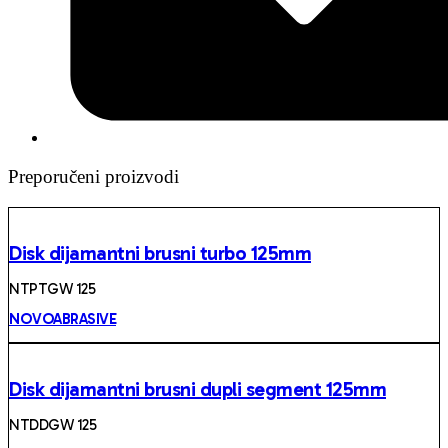
Preporučeni proizvodi
Disk dijamantni brusni turbo 125mm
NTPTGW 125
NOVOABRASIVE
Disk dijamantni brusni dupli segment 125mm
NTDDGW 125