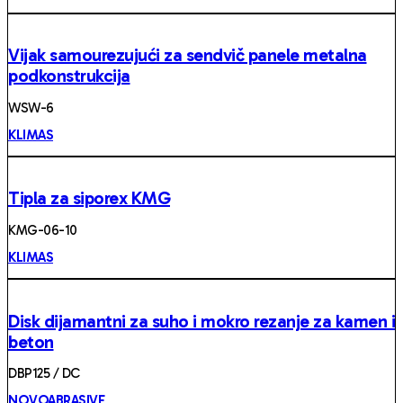
Vijak samourezujući za sendvič panele metalna
podkonstrukcija
WSW-6
KLIMAS
Tipla za siporex KMG
KMG-06-10
KLIMAS
Disk dijamantni za suho i mokro rezanje za kamen i
beton
DBP125 / DC
NOVOABRASIVE