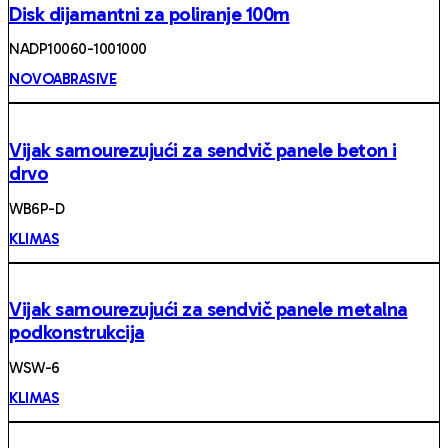
Disk dijamantni za poliranje 100m
NADP10060-1001000
NOVOABRASIVE
Vijak samourezujući za sendvič panele beton i
drvo
WB6P-D
KLIMAS
Vijak samourezujući za sendvič panele metalna
podkonstrukcija
WSW-6
KLIMAS