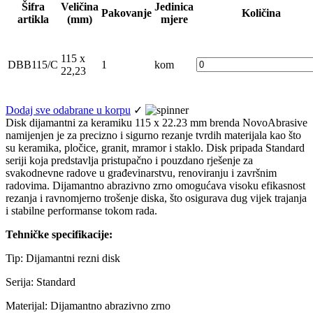
Šifra
Veličina
Jedinica
Pakovanje
Količina
artikla
(mm)
mjere
115 x
DBB115/C
1
kom
22,23
Dodaj sve odabrane u korpu
✓
Disk dijamantni za keramiku 115 x 22.23 mm brenda NovoAbrasive
namijenjen je za precizno i sigurno rezanje tvrdih materijala kao što
su keramika, pločice, granit, mramor i staklo. Disk pripada Standard
seriji koja predstavlja pristupačno i pouzdano rješenje za
svakodnevne radove u građevinarstvu, renoviranju i završnim
radovima. Dijamantno abrazivno zrno omogućava visoku efikasnost
rezanja i ravnomjerno trošenje diska, što osigurava dug vijek trajanja
i stabilne performanse tokom rada.
Tehničke specifikacije:
Tip: Dijamantni rezni disk
Serija: Standard
Materijal: Dijamantno abrazivno zrno