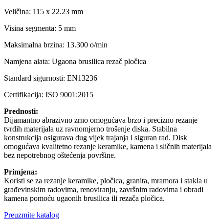
Veličina: 115 x 22.23 mm
Visina segmenta: 5 mm
Maksimalna brzina: 13.300 o/min
Namjena alata: Ugaona brusilica rezač pločica
Standard sigurnosti: EN13236
Certifikacija: ISO 9001:2015
Prednosti:
Dijamantno abrazivno zrno omogućava brzo i precizno rezanje
tvrdih materijala uz ravnomjerno trošenje diska. Stabilna
konstrukcija osigurava dug vijek trajanja i siguran rad. Disk
omogućava kvalitetno rezanje keramike, kamena i sličnih materijala
bez nepotrebnog oštećenja površine.
Primjena:
Koristi se za rezanje keramike, pločica, granita, mramora i stakla u
građevinskim radovima, renoviranju, završnim radovima i obradi
kamena pomoću ugaonih brusilica ili rezača pločica.
Preuzmite katalog