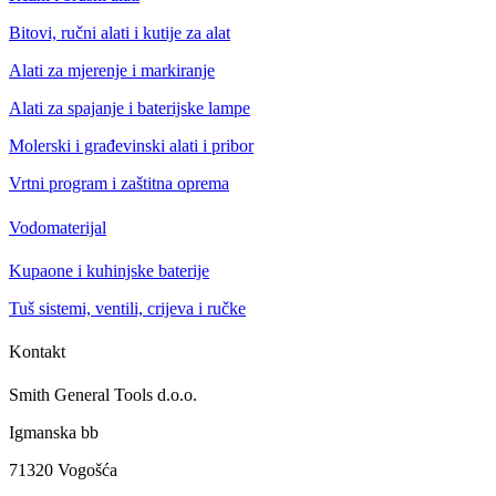
Bitovi, ručni alati i kutije za alat
Alati za mjerenje i markiranje
Alati za spajanje i baterijske lampe
Molerski i građevinski alati i pribor
Vrtni program i zaštitna oprema
Vodomaterijal
Kupaone i kuhinjske baterije
Tuš sistemi, ventili, crijeva i ručke
Kontakt
Smith General Tools d.o.o.
Igmanska bb
71320 Vogošća