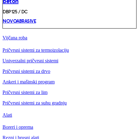
beton
DBP125 / DC
NOVOABRASIVE
Vijčana roba
Pričvrsni sistemi za termoizolaciju
Univerzalni pričvrsni sistemi
Pričvrsni sistemi za drvo
Ankeri i mašinski program
Pričvrsni sistemi za lim
Pričvrsni sistemi za suhu gradnju
Alati
Boreri i oprema
Rezni i brusni alati