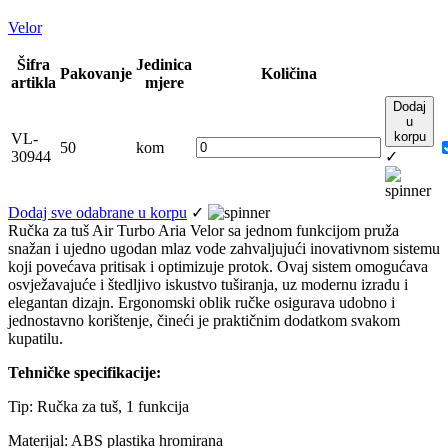
Velor
Šifra
Jedinica
Pakovanje
Količina
artikla
mjere
Dodaj
u
korpu
VL-
50
kom
30944
✓
Dodaj sve odabrane u korpu
✓
Ručka za tuš Air Turbo Aria Velor sa jednom funkcijom pruža
snažan i ujedno ugodan mlaz vode zahvaljujući inovativnom sistemu
koji povećava pritisak i optimizuje protok. Ovaj sistem omogućava
osvježavajuće i štedljivo iskustvo tuširanja, uz modernu izradu i
elegantan dizajn. Ergonomski oblik ručke osigurava udobno i
jednostavno korištenje, čineći je praktičnim dodatkom svakom
kupatilu.
Tehničke specifikacije:
Tip: Ručka za tuš, 1 funkcija
Materijal: ABS plastika hromirana