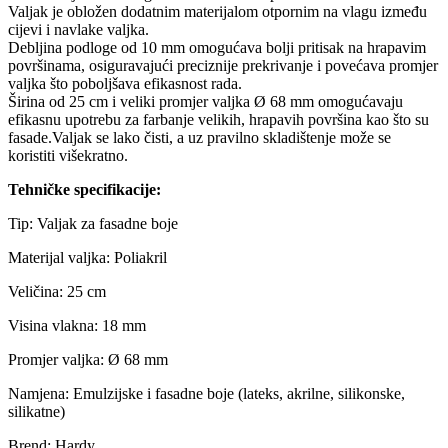
Valjak je obložen dodatnim materijalom otpornim na vlagu između
cijevi i navlake valjka.
Debljina podloge od 10 mm omogućava bolji pritisak na hrapavim
površinama, osiguravajući preciznije prekrivanje i povećava promjer
valjka što poboljšava efikasnost rada.
Širina od 25 cm i veliki promjer valjka Ø 68 mm omogućavaju
efikasnu upotrebu za farbanje velikih, hrapavih površina kao što su
fasade.Valjak se lako čisti, a uz pravilno skladištenje može se
koristiti višekratno.
Tehničke specifikacije:
Tip: Valjak za fasadne boje
Materijal valjka: Poliakril
Veličina: 25 cm
Visina vlakna: 18 mm
Promjer valjka: Ø 68 mm
Namjena: Emulzijske i fasadne boje (lateks, akrilne, silikonske,
silikatne)
Brend: Hardy