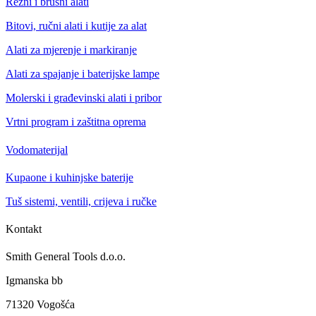
Rezni i brusni alati
Bitovi, ručni alati i kutije za alat
Alati za mjerenje i markiranje
Alati za spajanje i baterijske lampe
Molerski i građevinski alati i pribor
Vrtni program i zaštitna oprema
Vodomaterijal
Kupaone i kuhinjske baterije
Tuš sistemi, ventili, crijeva i ručke
Kontakt
Smith General Tools d.o.o.
Igmanska bb
71320 Vogošća