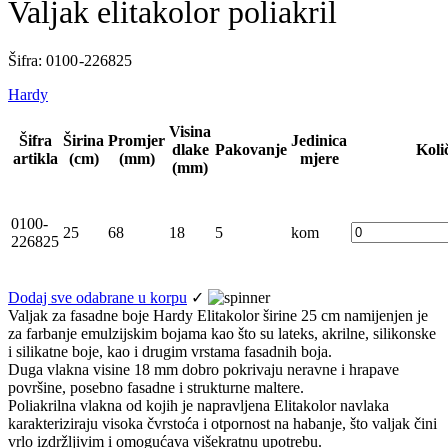
Valjak elitakolor poliakril
Šifra: 0100 -226825
Hardy
Visina
Šifra
Širina
Promjer
Jedinica
dlake
Pakovanje
Koli
artikla
(cm)
(mm)
mjere
(mm)
0100-
25
68
18
5
kom
226825
Dodaj sve odabrane u korpu
✓
Valjak za fasadne boje Hardy Elitakolor širine 25 cm namijenjen je
za farbanje emulzijskim bojama kao što su lateks, akrilne, silikonske
i silikatne boje, kao i drugim vrstama fasadnih boja.
Duga vlakna visine 18 mm dobro pokrivaju neravne i hrapave
površine, posebno fasadne i strukturne maltere.
Poliakrilna vlakna od kojih je napravljena Elitakolor navlaka
karakteriziraju visoka čvrstoća i otpornost na habanje, što valjak čini
vrlo izdržljivim i omogućava višekratnu upotrebu.