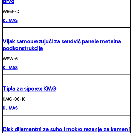
drvo
WB6P-D
KLIMAS
Vijak samourezujući za sendvič panele metalna
podkonstrukcija
WSW-6
KLIMAS
Tipla za siporex KMG
KMG-06-10
KLIMAS
Disk dijamantni za suho i mokro rezanje za kamen i