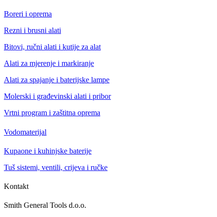
Boreri i oprema
Rezni i brusni alati
Bitovi, ručni alati i kutije za alat
Alati za mjerenje i markiranje
Alati za spajanje i baterijske lampe
Molerski i građevinski alati i pribor
Vrtni program i zaštitna oprema
Vodomaterijal
Kupaone i kuhinjske baterije
Tuš sistemi, ventili, crijeva i ručke
Kontakt
Smith General Tools d.o.o.