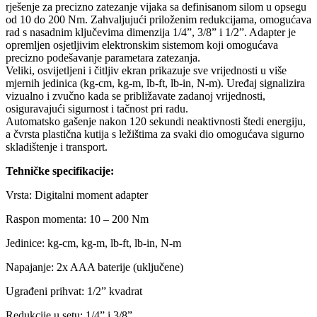
rješenje za precizno zatezanje vijaka sa definisanom silom u opsegu
od 10 do 200 Nm. Zahvaljujući priloženim redukcijama, omogućava
rad s nasadnim ključevima dimenzija 1/4”, 3/8” i 1/2”. Adapter je
opremljen osjetljivim elektronskim sistemom koji omogućava
precizno podešavanje parametara zatezanja.
Veliki, osvijetljeni i čitljiv ekran prikazuje sve vrijednosti u više
mjernih jedinica (kg-cm, kg-m, lb-ft, lb-in, N-m). Uređaj signalizira
vizualno i zvučno kada se približavate zadanoj vrijednosti,
osiguravajući sigurnost i tačnost pri radu.
Automatsko gašenje nakon 120 sekundi neaktivnosti štedi energiju,
a čvrsta plastična kutija s ležištima za svaki dio omogućava sigurno
skladištenje i transport.
Tehničke specifikacije:
Vrsta: Digitalni moment adapter
Raspon momenta: 10 – 200 Nm
Jedinice: kg-cm, kg-m, lb-ft, lb-in, N-m
Napajanje: 2x AAA baterije (uključene)
Ugrađeni prihvat: 1/2” kvadrat
Redukcije u setu: 1/4” i 3/8”