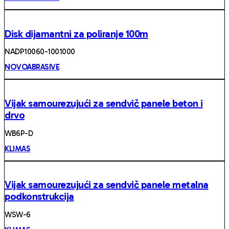
Disk dijamantni za poliranje 100m
NADP10060-1001000
NOVOABRASIVE
Vijak samourezujući za sendvič panele beton i
drvo
WB6P-D
KLIMAS
Vijak samourezujući za sendvič panele metalna
podkonstrukcija
WSW-6