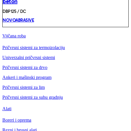
beton
DBP125 / DC
NOVOABRASIVE
Vijčana roba
Pričvrsni sistemi za termoizolaciju
Univerzalni pričvrsni sistemi
Pričvrsni sistemi za drvo
Ankeri i mašinski program
Pričvrsni sistemi za lim
Pričvrsni sistemi za suhu gradnju
Alati
Boreri i oprema
Rezni i brusni alati