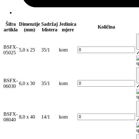
Šifra
Dimenzije
Sadržaj
Jedinica
Količina
artikla
(mm)
blistera
mjere
BSFX-
5,0 x 25
35/1
kom
05025
BSFX-
6,0 x 30
35/1
kom
06030
BSFX-
8,0 x 40
14/1
kom
08040