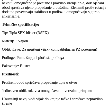
navoju, omogućeno je precizno i pravilno širenje tiple, dok ojačani
obod sprečava njeno propadanje u bušotinu. Elementi protiv rotacije
dodatno povećavaju stabilnost u podlozi i omogućavaju sigurno
ankerisanje.
Tehničke specifikacije:
Tip: Tipla SFX blister (BSFX)
Materijal: Najlon
Oblik glave: Za upušteni vijak (kompatibilna sa PZ pogonom)
Podloge: Puna, šuplja i pločasta podloga
Pakovanje: Blister
Prednosti:
Prošireni obod sprječava propadanje tiple u otvor
Jedinstven oblik rukavca omogućava univerzalnu primjenu
Unutrašnji navoj vodi vijak do krajnje tačke i sprečava nepravilno
širenje