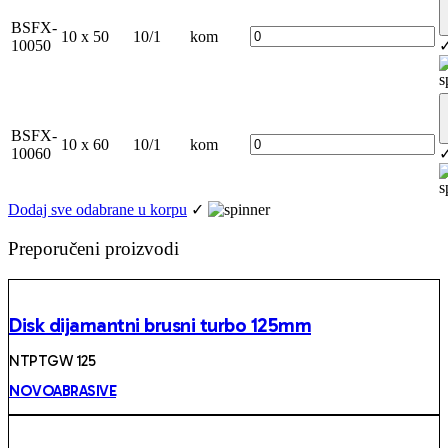
BSFX-
10 x 50
10/1
kom
10050
BSFX-
10 x 60
10/1
kom
10060
Dodaj sve odabrane u korpu
✓
Preporučeni proizvodi
Disk dijamantni brusni turbo 125mm
NTPTGW 125
NOVOABRASIVE