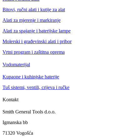
Bitovi, ručni alati i kutije za alat
Alati za mjerenje i markiranje
Alati za spajanje i baterijske lampe
Molerski i građevinski alati i pribor
Vrtni program i zaštitna oprema
Vodomaterijal
Kupaone i kuhinjske baterije
Tuš sistemi, ventili, crijeva i ručke
Kontakt
Smith General Tools d.o.o.
Igmanska bb
71320 Vogošća