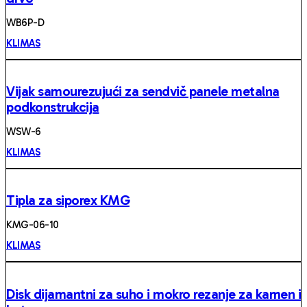
WB6P-D
KLIMAS
Vijak samourezujući za sendvič panele metalna
podkonstrukcija
WSW-6
KLIMAS
Tipla za siporex KMG
KMG-06-10
KLIMAS
Disk dijamantni za suho i mokro rezanje za kamen i