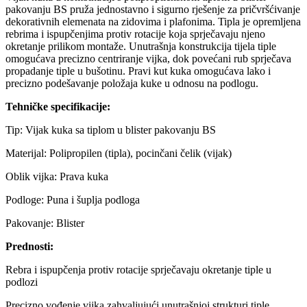
pakovanju BS pruža jednostavno i sigurno rješenje za pričvršćivanje
dekorativnih elemenata na zidovima i plafonima. Tipla je opremljena
rebrima i ispupčenjima protiv rotacije koja sprječavaju njeno
okretanje prilikom montaže. Unutrašnja konstrukcija tijela tiple
omogućava precizno centriranje vijka, dok povećani rub sprječava
propadanje tiple u bušotinu. Pravi kut kuka omogućava lako i
precizno podešavanje položaja kuke u odnosu na podlogu.
Tehničke specifikacije:
Tip: Vijak kuka sa tiplom u blister pakovanju BS
Materijal: Polipropilen (tipla), pocinčani čelik (vijak)
Oblik vijka: Prava kuka
Podloge: Puna i šuplja podloga
Pakovanje: Blister
Prednosti:
Rebra i ispupčenja protiv rotacije sprječavaju okretanje tiple u
podlozi
Precizno vođenje vijka zahvaljujući unutrašnjoj strukturi tiple