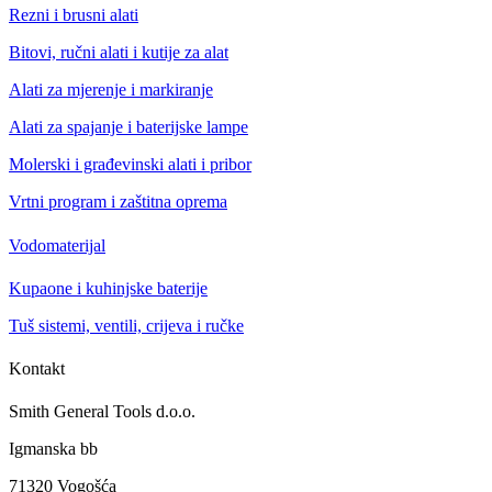
Rezni i brusni alati
Bitovi, ručni alati i kutije za alat
Alati za mjerenje i markiranje
Alati za spajanje i baterijske lampe
Molerski i građevinski alati i pribor
Vrtni program i zaštitna oprema
Vodomaterijal
Kupaone i kuhinjske baterije
Tuš sistemi, ventili, crijeva i ručke
Kontakt
Smith General Tools d.o.o.
Igmanska bb
71320 Vogošća