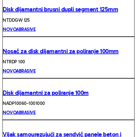
Disk dijamantni brusni dupli segment 125mm
NTDDGW 125
NOVOABRASIVE
Nosač za disk dijamantni za poliranje 100mm
NTRDP 100
NOVOABRASIVE
Disk dijamantni za poliranje 100m
NADP10060-1001000
NOVOABRASIVE
Vijak samourezujući za sendvič panele beton i