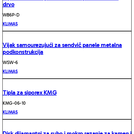
drvo
WB6P-D
KLIMAS
Vijak samourezujući za sendvič panele metalna
podkonstrukcija
WSW-6
KLIMAS
Tipla za siporex KMG
KMG-06-10
KLIMAS
Disk dijamantni za suho i mokro rezanje za kamen i