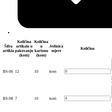
Količina
Količina
Šifra
artikala u
u
Jedinica
Količina
artikla
pakovanju
kartonu
mjere
(kom)
(kom)
BS-06
12
10
kom
BS-08
7
10
kom