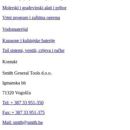
Molerski i građevinski alati i pribor
Vrtni program i zaštitna oprema
Vodomaterijal
Kupaone i kuhinjske baterije
Tuš sistemi, ventili, crijeva i ručke
Kontakt
Smith General Tools d.o.o.
Igmanska bb
71320 Vogošća
Tel: + 387 33 951-350
Fax: + 387 33 951-375
Mail: smith@smith.ba