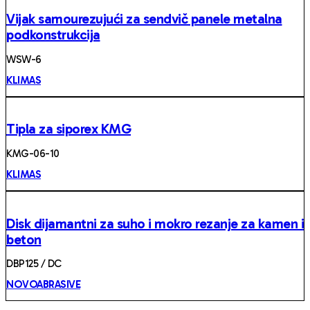
Vijak samourezujući za sendvič panele metalna
podkonstrukcija
WSW-6
KLIMAS
Tipla za siporex KMG
KMG-06-10
KLIMAS
Disk dijamantni za suho i mokro rezanje za kamen i
beton
DBP125 / DC
NOVOABRASIVE