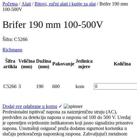
Početna
/
Alati
/
Bitovi, ručni alati i kutije za alat
/ Brifer 190 mm
100-500V
Brifer 190 mm 100-500V
Šifra: C 5266
Richmann
Šifra
Veličina
Dužina
Jedinica
Pakovanje
Količina
artikla
(mm)
(mm)
mjere
C5266
3
190
600
kom
Dodaj sve odabrane u korpu
✓
Profesionalni ispitivač napona za naizmjeničnu struju (AC),
predviđen za detekciju napona u rasponu od 100 do 500 V. Uređaj
je opremljen svjetlosnim indikatorom koji jasno signalizira prisustvo
napona. Unutrašnji osigurač pruža dodatnu sigurnost korisniku u
slučaju prekoračenja naponskog raspona. Zahvaljujući metalnom