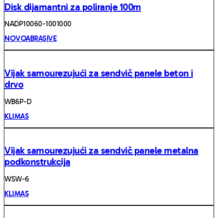
Disk dijamantni za poliranje 100m
NADP10060-1001000
NOVOABRASIVE
Vijak samourezujući za sendvič panele beton i
drvo
WB6P-D
KLIMAS
Vijak samourezujući za sendvič panele metalna
podkonstrukcija
WSW-6
KLIMAS