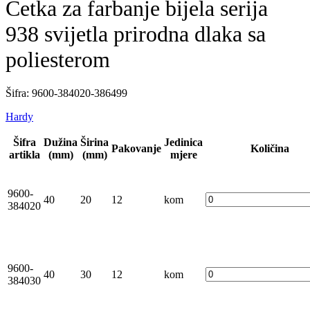
Četka za farbanje bijela serija
938 svijetla prirodna dlaka sa
poliesterom
Šifra: 9600-384020-386499
Hardy
Šifra
Dužina
Širina
Jedinica
Pakovanje
Količina
artikla
(mm)
(mm)
mjere
9600-
40
20
12
kom
384020
9600-
40
30
12
kom
384030