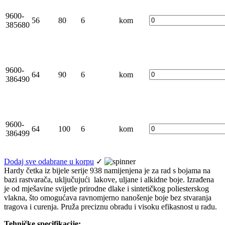
9600-
56
80
6
kom
385680
9600-
64
90
6
kom
386490
9600-
64
100
6
kom
386499
Dodaj sve odabrane u korpu
✓
Hardy četka iz bijele serije 938 namijenjena je za rad s bojama na
bazi rastvarača, uključujući lakove, uljane i alkidne boje. Izrađena
je od mješavine svijetle prirodne dlake i sintetičkog poliesterskog
vlakna, što omogućava ravnomjerno nanošenje boje bez stvaranja
tragova i curenja. Pruža preciznu obradu i visoku efikasnost u radu.
Tehničke specifikacije: