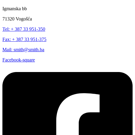
Igmanska bb
71320 Vogošća
Tel: + 387 33 951-350
Fax: + 387 33 951-375
Mail: smith@smith.ba
Facebook-square