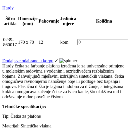
Hardy
Šifra
Dimenzije
Jedinica
Pakovanje
Količina
artikla
(mm)
mjere
0239-
170 x 70
12
kom
860017
Dodaj sve odabrane u korpu
✓
Hardy četka za farbanje plafona izrađena je za univerzalne primjene
u molerskim radovima s vodenim i razrjeđivačem razblaženim
bojama. Zahvaljujući mješavini izdržljivih sintetičkih vlakana, četka
omogućava ravnomjerno nanošenje boje ili podloge bez kapanja i
tragova. Plastična drška je lagana i udobna za držanje, a integrisana
kukica omogućava kačenje četke za ivicu kante, što olakšava rad i
održavanje radne površine čistom.
Tehničke specifikacije:
Tip: Četka za plafone
Materijal: Sintetička vlakna