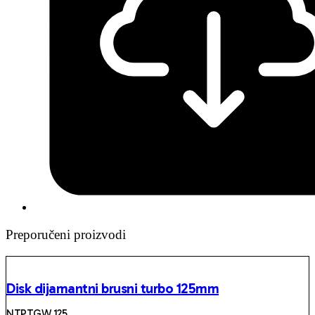
Preporučeni proizvodi
Disk dijamantni brusni turbo 125mm
NTPTGW 125