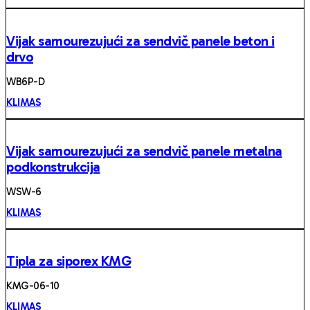
Vijak samourezujući za sendvič panele beton i
drvo
WB6P-D
KLIMAS
Vijak samourezujući za sendvič panele metalna
podkonstrukcija
WSW-6
KLIMAS
Tipla za siporex KMG
KMG-06-10
KLIMAS