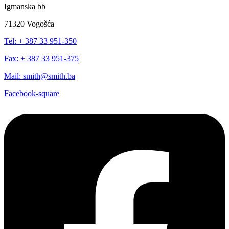
Igmanska bb
71320 Vogošća
Tel: + 387 33 951-350
Fax: + 387 33 951-375
Mail: smith@smith.ba
Facebook-square