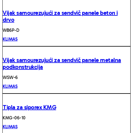
Vijak samourezujući za sendvič panele beton i
drvo
WB6P-D
KLIMAS
Vijak samourezujući za sendvič panele metalna
podkonstrukcija
WSW-6
KLIMAS
Tipla za siporex KMG
KMG-06-10
KLIMAS