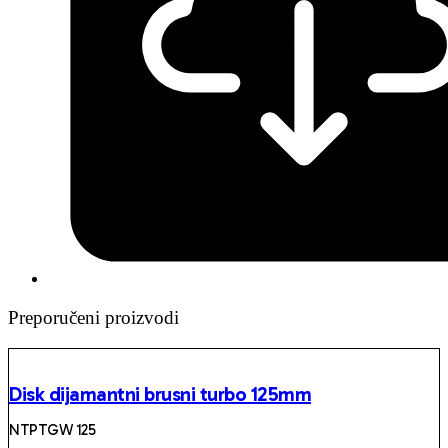
Preporučeni proizvodi
Disk dijamantni brusni turbo 125mm
NTPTGW 125