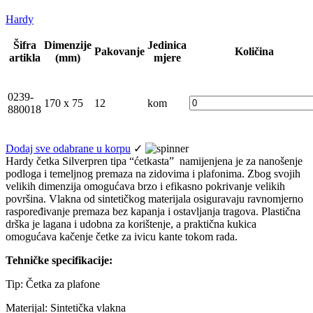
Hardy
Šifra
Dimenzije
Jedinica
Pakovanje
Količina
artikla
(mm)
mjere
0239-
170 x 75
12
kom
880018
Dodaj sve odabrane u korpu
✓
Hardy četka Silverpren tipa “ćetkasta” namijenjena je za nanošenje
podloga i temeljnog premaza na zidovima i plafonima. Zbog svojih
velikih dimenzija omogućava brzo i efikasno pokrivanje velikih
površina. Vlakna od sintetičkog materijala osiguravaju ravnomjerno
raspoređivanje premaza bez kapanja i ostavljanja tragova. Plastična
drška je lagana i udobna za korištenje, a praktična kukica
omogućava kačenje četke za ivicu kante tokom rada.
Tehničke specifikacije:
Tip: Četka za plafone
Materijal: Sintetička vlakna