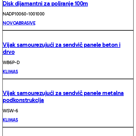
Disk dijamantni za poliranje 100m
NADP10060-1001000
NOVOABRASIVE
Vijak samourezujući za sendvič panele beton i
drvo
WB6P-D
KLIMAS
Vijak samourezujući za sendvič panele metalna
podkonstrukcija
WSW-6
KLIMAS