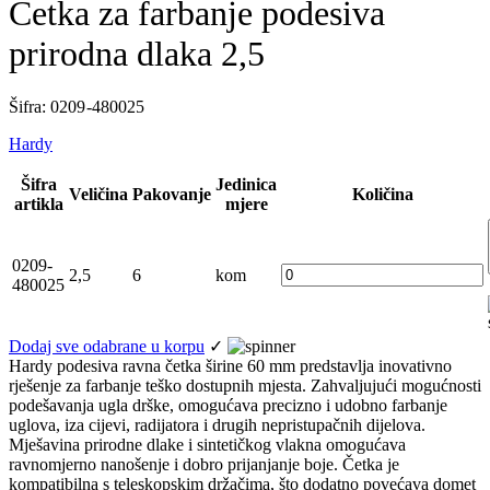
Četka za farbanje podesiva
prirodna dlaka 2,5
Šifra: 0209 -480025
Hardy
Šifra
Jedinica
Veličina
Pakovanje
Količina
artikla
mjere
0209-
2,5
6
kom
480025
Dodaj sve odabrane u korpu
✓
Hardy podesiva ravna četka širine 60 mm predstavlja inovativno
rješenje za farbanje teško dostupnih mjesta. Zahvaljujući mogućnosti
podešavanja ugla drške, omogućava precizno i udobno farbanje
uglova, iza cijevi, radijatora i drugih nepristupačnih dijelova.
Mješavina prirodne dlake i sintetičkog vlakna omogućava
ravnomjerno nanošenje i dobro prijanjanje boje. Četka je
kompatibilna s teleskopskim držačima, što dodatno povećava domet