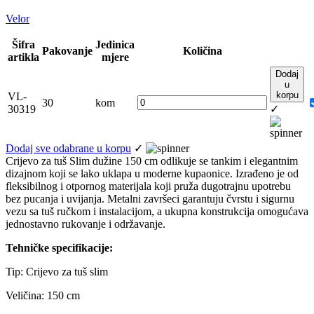
Velor
Šifra
Jedinica
Pakovanje
Količina
artikla
mjere
Dodaj
u
korpu
VL-
30
kom
30319
✓
Dodaj sve odabrane u korpu
✓
Crijevo za tuš Slim dužine 150 cm odlikuje se tankim i elegantnim
dizajnom koji se lako uklapa u moderne kupaonice. Izrađeno je od
fleksibilnog i otpornog materijala koji pruža dugotrajnu upotrebu
bez pucanja i uvijanja. Metalni završeci garantuju čvrstu i sigurnu
vezu sa tuš ručkom i instalacijom, a ukupna konstrukcija omogućava
jednostavno rukovanje i održavanje.
Tehničke specifikacije:
Tip: Crijevo za tuš slim
Veličina: 150 cm