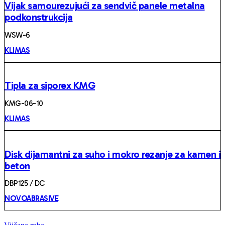
Vijak samourezujući za sendvič panele metalna
podkonstrukcija
WSW-6
KLIMAS
Tipla za siporex KMG
KMG-06-10
KLIMAS
Disk dijamantni za suho i mokro rezanje za kamen i
beton
DBP125 / DC
NOVOABRASIVE