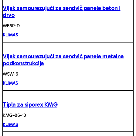
Vijak samourezujući za sendvič panele beton i
drvo
WB6P-D
KLIMAS
Vijak samourezujući za sendvič panele metalna
podkonstrukcija
WSW-6
KLIMAS
Tipla za siporex KMG
KMG-06-10
KLIMAS