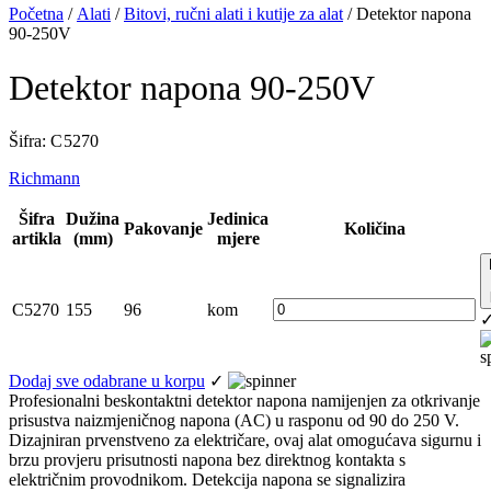
Početna
/
Alati
/
Bitovi, ručni alati i kutije za alat
/ Detektor napona
90-250V
Detektor napona 90-250V
Šifra: C 5270
Richmann
Šifra
Dužina
Jedinica
Pakovanje
Količina
artikla
(mm)
mjere
C5270
155
96
kom
Dodaj sve odabrane u korpu
✓
Profesionalni beskontaktni detektor napona namijenjen za otkrivanje
prisustva naizmjeničnog napona (AC) u rasponu od 90 do 250 V.
Dizajniran prvenstveno za električare, ovaj alat omogućava sigurnu i
brzu provjeru prisutnosti napona bez direktnog kontakta s
električnim provodnikom. Detekcija napona se signalizira