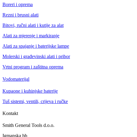
Boreri i oprema
Rezni i brusni alati
Bitovi, ručni alati i kutije za alat
Alati za mjerenje i markiranje
Alati za spajanje i baterijske lampe
Molerski i građevinski alati i pribor
Vrtni program i zaštitna oprema
Vodomaterijal
Kupaone i kuhinjske baterije
Tuš sistemi, ventili, crijeva i ručke
Kontakt
Smith General Tools d.o.o.
Igmanska bb