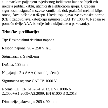
automatskim paljenjem svjetlosnog indikatora kada se bijeli vrh
uređaja približi kablu, utičnici ili električnom spoju. Ugrađeni
sigurnosni osigurač može se zamijeniti, dok praktični metalni klips
omogućava nošenje u džepu. Uređaj ispunjava sve evropske norme
(CE) i zadovoljava kategoriju sigurnosti CAT IV 1000 V. Napaja se
pomoću dvije AAA baterije (nisu uključene u pakovanje).
Tehničke specifikacije:
Tip: Beskontaktni detektor napona
Raspon napona: 90 – 250 V AC
Signalizacija: Svjetlosna
Dužina: 155 mm
Napajanje: 2 x AAA (nisu uključene)
Sigurnosna ocjena: CAT IV 1000 V
Norme: CE, EN 61326-1:2013, EN 61000-3-
2:2006+A1:2009+A2:2009, EN 61000-3-3:2013
Dimenzije pakovanja: 205 x 90 mm