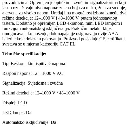
provodnicima. Opremljen je optičkim i zvučnim signalizatorima koji
jasno označavaju nivo napona: zelena boja za nisko, žuta za srednje,
a crvena za visoko napon. Uređaj ima mogućnost izbora između dva
režima detekcije: 12–1000 V i 48–1000 V, putem jednostavnog
tastera. Dodatno je opremljen LCD ekranom, mini LED lampom i
funkcijom automatskog isključivanja. Praktični metalni klips
omogućava lako nošenje, dok napajanje osiguravaju dvije AAA
baterije koje dolaze u pakovanju. Proizvod posjeduje CE certifikat i
svrstava se u mjernu kategoriju CAT III.
Tehničke specifikacije:
Tip: Beskontaktni ispitivač napona
Raspon napona: 12 – 1000 V AC
Signalizacija: Svjetlosna i zvučna
Režimi detekcije: 12–1000 V / 48–1000 V
Displej: LCD
LED lampa: Da
Automatsko isključivanje: Da