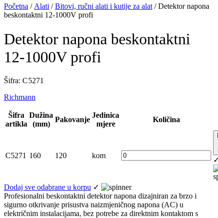
Početna
/
Alati
/
Bitovi, ručni alati i kutije za alat
/ Detektor napona
beskontaktni 12-1000V profi
Detektor napona beskontaktni
12-1000V profi
Šifra: C 5271
Richmann
Šifra
Dužina
Jedinica
Pakovanje
Količina
artikla
(mm)
mjere
C5271
160
120
kom
Dodaj sve odabrane u korpu
✓
Profesionalni beskontaktni detektor napona dizajniran za brzo i
sigurno otkrivanje prisustva naizmjeničnog napona (AC) u
električnim instalacijama, bez potrebe za direktnim kontaktom s