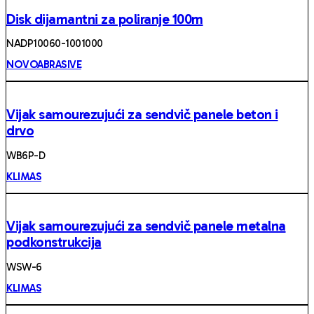
Disk dijamantni za poliranje 100m
NADP10060-1001000
NOVOABRASIVE
Vijak samourezujući za sendvič panele beton i
drvo
WB6P-D
KLIMAS
Vijak samourezujući za sendvič panele metalna
podkonstrukcija
WSW-6
KLIMAS