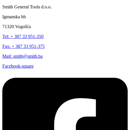
Smith General Tools d.o.o.
Igmanska bb
71320 Vogošća
Tel: + 387 33 951-350
Fax: + 387 33 951-375
Mail: smith@smith.ba
Facebook-square