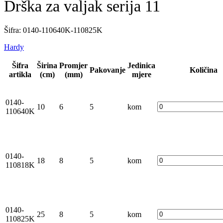
Drška za valjak serija 11
Šifra: 0140-110640K-110825K
Hardy
Šifra
Širina
Promjer
Jedinica
Pakovanje
Količina
artikla
(cm)
(mm)
mjere
0140-
10
6
5
kom
110640K
0140-
18
8
5
kom
110818K
0140-
25
8
5
kom
110825K