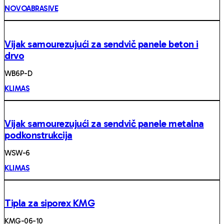
NOVOABRASIVE
Vijak samourezujući za sendvič panele beton i
drvo
WB6P-D
KLIMAS
Vijak samourezujući za sendvič panele metalna
podkonstrukcija
WSW-6
KLIMAS
Tipla za siporex KMG
KMG-06-10