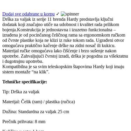
Dodaj sve odabrane u korpu
✓
Drška za valjak iz serije 11 brenda Hardy predstavlja ključni
dodatak koji značajno utiče na udobnost i kvalitet rada prilikom
bojenja.Konstrukcija je jednostavna i izuzetno funkcionalna –
izrađena je od pocinčanog čeličnog rama sa ergonomskom ručkom
od čvrste plastike koja ne klizi iz ruke tokom rada. Ugrađeni otvor
omogućava praktično kačenje drške na zidni nosač ili kukicu.
Materijal ručke omogućava lako čišćenje i brzo sušenje nakon
upotrebe. Zahvaljujući čvrstoj izradi, drška je pogodna za višekratnu
i dugotrajnu upotrebu.
Kompatibilna je sa svim teleskopskim štapovima Hardy koji imaju
sistem montaže “na klik”.
Tehničke specifikacije:
Tip: Drška za valjak
Materijal: Čelik (ram) / plastika (ručica)
Dužina: Standardna za valjak 25 cm
Prečnik prihvata: 8 mm