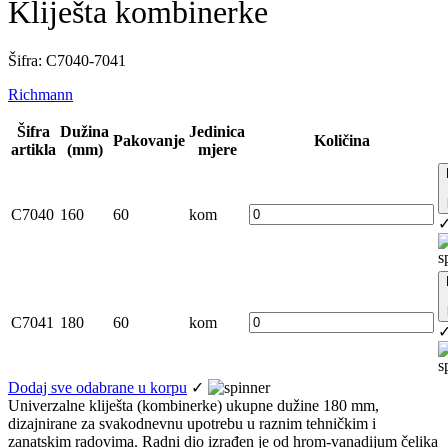
Kliješta kombinerke
Šifra: C7040-7041
Richmann
Šifra
Dužina
Jedinica
Pakovanje
Količina
artikla
(mm)
mjere
C7040
160
60
kom
C7041
180
60
kom
Dodaj sve odabrane u korpu
✓
Univerzalne kliješta (kombinerke) ukupne dužine 180 mm,
dizajnirane za svakodnevnu upotrebu u raznim tehničkim i
zanatskim radovima. Radni dio izrađen je od hrom-vanadijum čelika