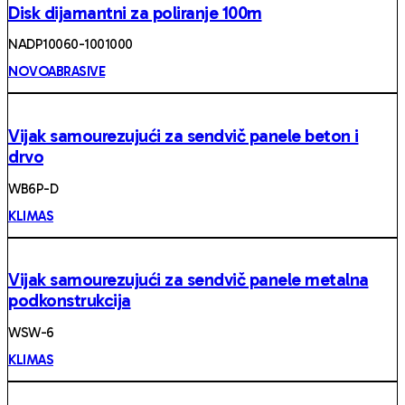
Disk dijamantni za poliranje 100m
NADP10060-1001000
NOVOABRASIVE
Vijak samourezujući za sendvič panele beton i
drvo
WB6P-D
KLIMAS
Vijak samourezujući za sendvič panele metalna
podkonstrukcija
WSW-6
KLIMAS