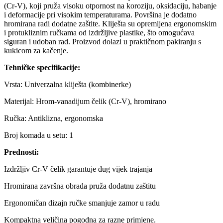
(Cr-V), koji pruža visoku otpornost na koroziju, oksidaciju, habanje
i deformacije pri visokim temperaturama. Površina je dodatno
hromirana radi dodatne zaštite. Kliješta su opremljena ergonomskim
i protukliznim ručkama od izdržljive plastike, što omogućava
siguran i udoban rad. Proizvod dolazi u praktičnom pakiranju s
kukicom za kačenje.
Tehničke specifikacije:
Vrsta: Univerzalna kliješta (kombinerke)
Materijal: Hrom-vanadijum čelik (Cr-V), hromirano
Ručka: Antiklizna, ergonomska
Broj komada u setu: 1
Prednosti:
Izdržljiv Cr-V čelik garantuje dug vijek trajanja
Hromirana završna obrada pruža dodatnu zaštitu
Ergonomičan dizajn ručke smanjuje zamor u radu
Kompaktna veličina pogodna za razne primjene.