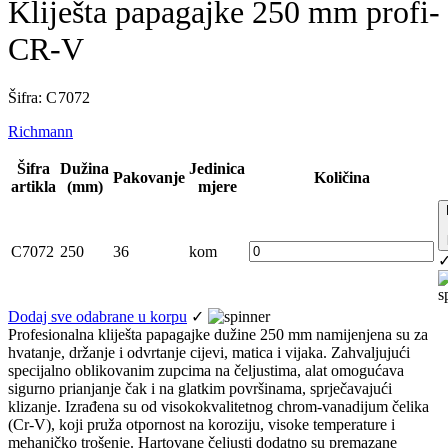
Kliješta papagajke 250 mm profi-
CR-V
Šifra: C 7072
Richmann
Šifra
Dužina
Jedinica
Pakovanje
Količina
artikla
(mm)
mjere
C7072
250
36
kom
Dodaj sve odabrane u korpu
✓
Profesionalna kliješta papagajke dužine 250 mm namijenjena su za
hvatanje, držanje i odvrtanje cijevi, matica i vijaka. Zahvaljujući
specijalno oblikovanim zupcima na čeljustima, alat omogućava
sigurno prianjanje čak i na glatkim površinama, sprječavajući
klizanje. Izrađena su od visokokvalitetnog chrom-vanadijum čelika
(Cr-V), koji pruža otpornost na koroziju, visoke temperature i
mehaničko trošenje. Hartovane čeljusti dodatno su premazane