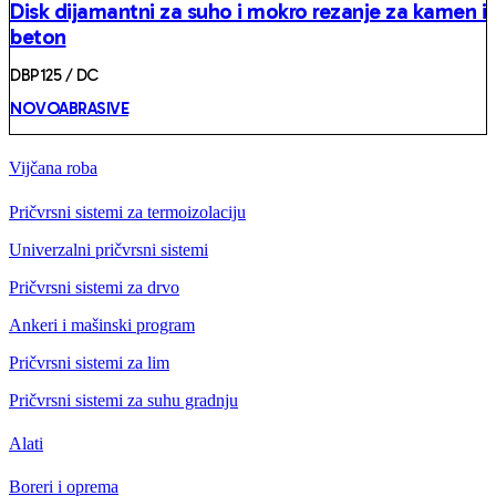
Disk dijamantni za suho i mokro rezanje za kamen i
beton
DBP125 / DC
NOVOABRASIVE
Vijčana roba
Pričvrsni sistemi za termoizolaciju
Univerzalni pričvrsni sistemi
Pričvrsni sistemi za drvo
Ankeri i mašinski program
Pričvrsni sistemi za lim
Pričvrsni sistemi za suhu gradnju
Alati
Boreri i oprema