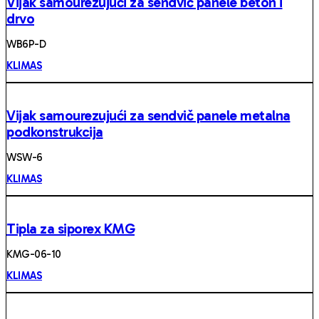
Vijak samourezujući za sendvič panele beton i
drvo
WB6P-D
KLIMAS
Vijak samourezujući za sendvič panele metalna
podkonstrukcija
WSW-6
KLIMAS
Tipla za siporex KMG
KMG-06-10
KLIMAS