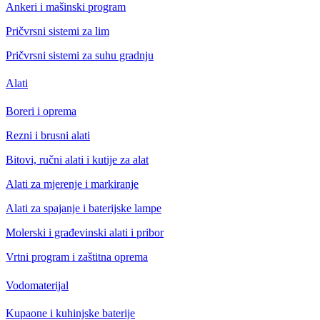
Ankeri i mašinski program
Pričvrsni sistemi za lim
Pričvrsni sistemi za suhu gradnju
Alati
Boreri i oprema
Rezni i brusni alati
Bitovi, ručni alati i kutije za alat
Alati za mjerenje i markiranje
Alati za spajanje i baterijske lampe
Molerski i građevinski alati i pribor
Vrtni program i zaštitna oprema
Vodomaterijal
Kupaone i kuhinjske baterije