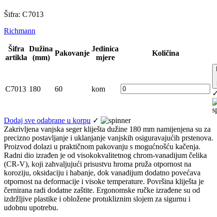
Šifra: C 7013
Richmann
Šifra
Dužina
Jedinica
Pakovanje
Količina
artikla
(mm)
mjere
C7013
180
60
kom
Dodaj sve odabrane u korpu
✓
Zakrivljena vanjska seger kliješta dužine 180 mm namijenjena su za
precizno postavljanje i uklanjanje vanjskih osiguravajućih prstenova.
Proizvod dolazi u praktičnom pakovanju s mogućnošću kačenja.
Radni dio izrađen je od visokokvalitetnog chrom-vanadijum čelika
(CR-V), koji zahvaljujući prisustvu hroma pruža otpornost na
koroziju, oksidaciju i habanje, dok vanadijum dodatno povećava
otpornost na deformacije i visoke temperature. Površina kliješta je
černirana radi dodatne zaštite. Ergonomske ručke izrađene su od
izdržljive plastike i obložene protukliznim slojem za sigurnu i
udobnu upotrebu.