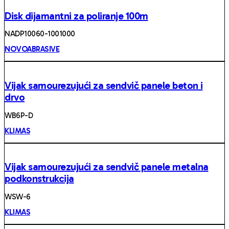
Disk dijamantni za poliranje 100m
NADP10060-1001000
NOVOABRASIVE
Vijak samourezujući za sendvič panele beton i
drvo
WB6P-D
KLIMAS
Vijak samourezujući za sendvič panele metalna
podkonstrukcija
WSW-6
KLIMAS