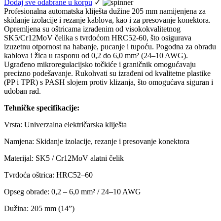
Dodaj sve odabrane u korpu
✓
Profesionalna automatska kliješta dužine 205 mm namijenjena za
skidanje izolacije i rezanje kablova, kao i za presovanje konektora.
Opremljena su oštricama izrađenim od visokokvalitetnog
SK5/Cr12MoV čelika s tvrdoćom HRC52-60, što osigurava
izuzetnu otpornost na habanje, pucanje i tupoću. Pogodna za obradu
kablova i žica u rasponu od 0,2 do 6,0 mm² (24–10 AWG).
Ugrađeno mikroregulacijsko točkiće i graničnik omogućavaju
precizno podešavanje. Rukohvati su izrađeni od kvalitetne plastike
(PP i TPR) s PASH slojem protiv klizanja, što omogućava siguran i
udoban rad.
Tehničke specifikacije:
Vrsta: Univerzalna električarska kliješta
Namjena: Skidanje izolacije, rezanje i presovanje konektora
Materijal: SK5 / Cr12MoV alatni čelik
Tvrdoća oštrica: HRC52–60
Opseg obrade: 0,2 – 6,0 mm² / 24–10 AWG
Dužina: 205 mm (14”)