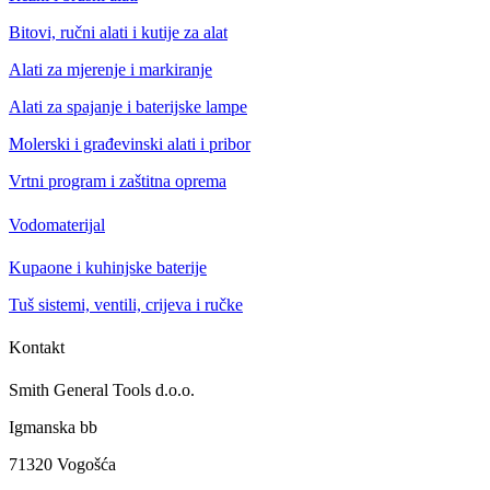
Bitovi, ručni alati i kutije za alat
Alati za mjerenje i markiranje
Alati za spajanje i baterijske lampe
Molerski i građevinski alati i pribor
Vrtni program i zaštitna oprema
Vodomaterijal
Kupaone i kuhinjske baterije
Tuš sistemi, ventili, crijeva i ručke
Kontakt
Smith General Tools d.o.o.
Igmanska bb
71320 Vogošća