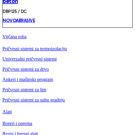
beton
DBP125 / DC
NOVOABRASIVE
Vijčana roba
Pričvrsni sistemi za termoizolaciju
Univerzalni pričvrsni sistemi
Pričvrsni sistemi za drvo
Ankeri i mašinski program
Pričvrsni sistemi za lim
Pričvrsni sistemi za suhu gradnju
Alati
Boreri i oprema
Rezni i brusni alati