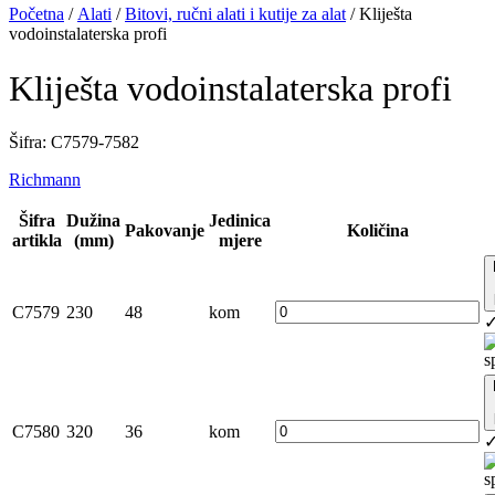
Početna
/
Alati
/
Bitovi, ručni alati i kutije za alat
/ Kliješta
vodoinstalaterska profi
Kliješta vodoinstalaterska profi
Šifra: C7579-7582
Richmann
Šifra
Dužina
Jedinica
Pakovanje
Količina
artikla
(mm)
mjere
C7579
230
48
kom
C7580
320
36
kom