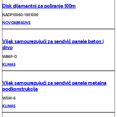
Disk dijamantni za poliranje 100m
NADP10060-1001000
NOVOABRASIVE
Vijak samourezujući za sendvič panele beton i
drvo
WB6P-D
KLIMAS
Vijak samourezujući za sendvič panele metalna
podkonstrukcija
WSW-6
KLIMAS