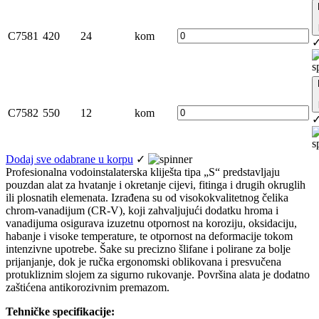
C7581
420
24
kom
C7582
550
12
kom
Dodaj sve odabrane u korpu
✓
Profesionalna vodoinstalaterska kliješta tipa „S“ predstavljaju
pouzdan alat za hvatanje i okretanje cijevi, fitinga i drugih okruglih
ili plosnatih elemenata. Izrađena su od visokokvalitetnog čelika
chrom-vanadijum (CR-V), koji zahvaljujući dodatku hroma i
vanadijuma osigurava izuzetnu otpornost na koroziju, oksidaciju,
habanje i visoke temperature, te otpornost na deformacije tokom
intenzivne upotrebe. Šake su precizno šlifane i polirane za bolje
prijanjanje, dok je ručka ergonomski oblikovana i presvučena
protukliznim slojem za sigurno rukovanje. Površina alata je dodatno
zaštićena antikorozivnim premazom.
Tehničke specifikacije: