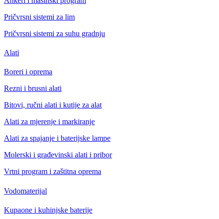
Ankeri i mašinski program
Pričvrsni sistemi za lim
Pričvrsni sistemi za suhu gradnju
Alati
Boreri i oprema
Rezni i brusni alati
Bitovi, ručni alati i kutije za alat
Alati za mjerenje i markiranje
Alati za spajanje i baterijske lampe
Molerski i građevinski alati i pribor
Vrtni program i zaštitna oprema
Vodomaterijal
Kupaone i kuhinjske baterije