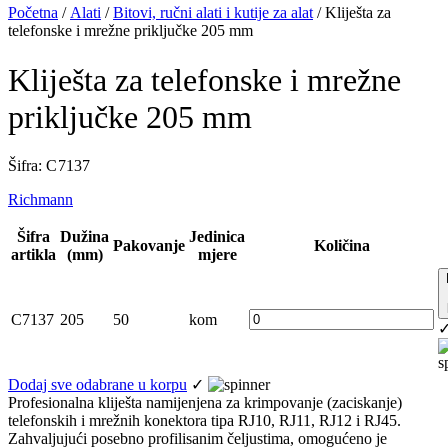
Početna
/
Alati
/
Bitovi, ručni alati i kutije za alat
/ Kliješta za
telefonske i mrežne priključke 205 mm
Kliješta za telefonske i mrežne
priključke 205 mm
Šifra: C 7137
Richmann
Šifra
Dužina
Jedinica
Pakovanje
Količina
artikla
(mm)
mjere
C7137
205
50
kom
Dodaj sve odabrane u korpu
✓
Profesionalna kliješta namijenjena za krimpovanje (zaciskanje)
telefonskih i mrežnih konektora tipa RJ10, RJ11, RJ12 i RJ45.
Zahvaljujući posebno profilisanim čeljustima, omogućeno je