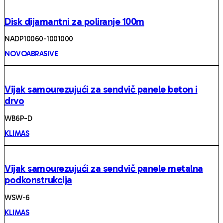
Disk dijamantni za poliranje 100m
NADP10060-1001000
NOVOABRASIVE
Vijak samourezujući za sendvič panele beton i
drvo
WB6P-D
KLIMAS
Vijak samourezujući za sendvič panele metalna
podkonstrukcija
WSW-6
KLIMAS