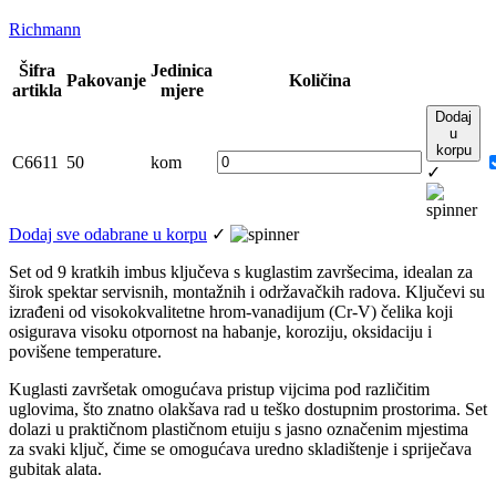
Richmann
Šifra
Jedinica
Pakovanje
Količina
artikla
mjere
Dodaj
u
korpu
C6611
50
kom
✓
Dodaj sve odabrane u korpu
✓
Set od 9 kratkih imbus ključeva s kuglastim završecima, idealan za
širok spektar servisnih, montažnih i održavačkih radova. Ključevi su
izrađeni od visokokvalitetne hrom-vanadijum (Cr-V) čelika koji
osigurava visoku otpornost na habanje, koroziju, oksidaciju i
povišene temperature.
Kuglasti završetak omogućava pristup vijcima pod različitim
uglovima, što znatno olakšava rad u teško dostupnim prostorima. Set
dolazi u praktičnom plastičnom etuiju s jasno označenim mjestima
za svaki ključ, čime se omogućava uredno skladištenje i spriječava
gubitak alata.