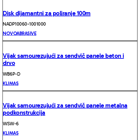
Disk dijamantni za poliranje 100m
NADP10060-1001000
NOVOABRASIVE
Vijak samourezujući za sendvič panele beton i
drvo
WB6P-D
KLIMAS
Vijak samourezujući za sendvič panele metalna
podkonstrukcija
WSW-6
KLIMAS