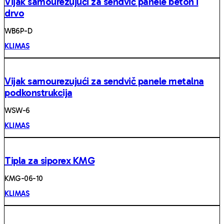
Vijak samourezujući za sendvič panele beton i
drvo
WB6P-D
KLIMAS
Vijak samourezujući za sendvič panele metalna
podkonstrukcija
WSW-6
KLIMAS
Tipla za siporex KMG
KMG-06-10
KLIMAS