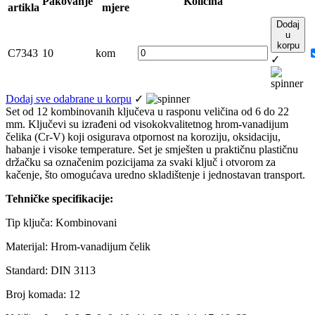
Pakovanje
Količina
artikla
mjere
Dodaj
u
korpu
C7343
10
kom
✓
Dodaj sve odabrane u korpu
✓
Set od 12 kombinovanih ključeva u rasponu veličina od 6 do 22
mm. Ključevi su izrađeni od visokokvalitetnog hrom-vanadijum
čelika (Cr-V) koji osigurava otpornost na koroziju, oksidaciju,
habanje i visoke temperature. Set je smješten u praktičnu plastičnu
držačku sa označenim pozicijama za svaki ključ i otvorom za
kačenje, što omogućava uredno skladištenje i jednostavan transport.
Tehničke specifikacije:
Tip ključa: Kombinovani
Materijal: Hrom-vanadijum čelik
Standard: DIN 3113
Broj komada: 12