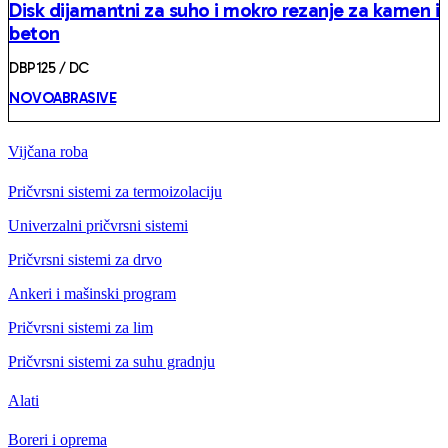
Disk dijamantni za suho i mokro rezanje za kamen i
beton
DBP125 / DC
NOVOABRASIVE
Vijčana roba
Pričvrsni sistemi za termoizolaciju
Univerzalni pričvrsni sistemi
Pričvrsni sistemi za drvo
Ankeri i mašinski program
Pričvrsni sistemi za lim
Pričvrsni sistemi za suhu gradnju
Alati
Boreri i oprema