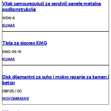
Vijak samourezujući za sendvič panele metalna
podkonstrukcija
WSW-6
KLIMAS
Tipla za siporex KMG
KMG-06-10
KLIMAS
Disk dijamantni za suho i mokro rezanje za kamen i
beton
DBP125 / DC
NOVOABRASIVE