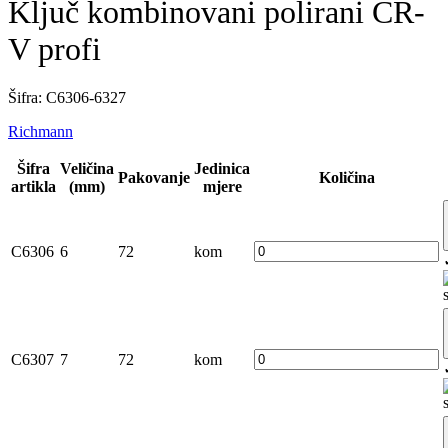
Ključ kombinovani polirani CR-
V profi
Šifra: C6306-6327
Richmann
Šifra
Veličina
Jedinica
Pakovanje
Količina
artikla
(mm)
mjere
C6306
6
72
kom
C6307
7
72
kom