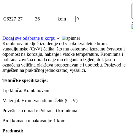
C6327
27
36
kom
Dodaj sve odabrane u korpu
✓
Kombinovani ključ izrađen je od visokokvalitetne hrom-
vanadijumske (Cr-V) čelika, što mu osigurava izuzetnu čvrstoću i
otpornost na koroziju, habanje i visoke temperature. Kromirana i
polirana završna obrada daje mu elegantan izgled, dok jasno
označena veličina olakšava prepoznavanje i upotrebu. Proizvod je
smješten na praktičnoj jednokratnoj vješalici.
Tehničke specifikacije:
Tip ključa: Kombinovani
Materijal: Hrom-vanadijum čelik (Cr-V)
Površinska obrada: Polirana i kromirana
Broj komada u pakovanju: 1 kom
Prednosti: