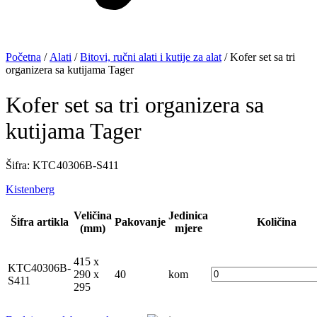
Početna
/
Alati
/
Bitovi, ručni alati i kutije za alat
/ Kofer set sa tri
organizera sa kutijama Tager
Kofer set sa tri organizera sa
kutijama Tager
Šifra: KTC 40306B-S411
Kistenberg
Veličina
Jedinica
Šifra artikla
Pakovanje
Količina
(mm)
mjere
415 x
KTC40306B-
290 x
40
kom
S411
295