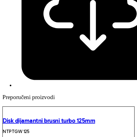
Preporučeni proizvodi
Disk dijamantni brusni turbo 125mm
NTPTGW 125