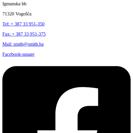
Igmanska bb
71320 Vogošća
Tel: + 387 33 951-350
Fax: + 387 33 951-375
Mail: smith@smith.ba
Facebook-square