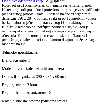
Dodaj sve odabrane u korpu
✓
Kofer set sa tri organizera sa kutijama iz serije Tager brenda
Kistenberg nudi praktično i profesionalno rješenje za skladištenje i
prenos sitnog pribora i alata. U setu se nalaze tri organizera
dimenzija 390 x 284 x 60 mm, svaki sa po 12 zasebnih kutijica,
horizontalno smještenih unutar čvrstog i kompaktnog kofera.
Kućište je izrađeno od izdržljive polimerne smjese, dok je
unutrašnjost izrađena od mekšeg materijala koji štiti sadržaj od
oštećenja. Kofer je opremljen ergonomskom drškom za lako
prenošenje, a zahvaljujući modularnom dizajnu, može se slagati i
montirati na zid.
Tehničke specifikacije:
Brend: Kistenberg
Model: Tager – kofer set sa tri organizera
Dimenzije organizera: 390 x 284 x 60 mm
Broj organizera: 3 kom
Broj kutijica po organizatoru: 12
Materijal kućišta: otporna polimerna smjesa