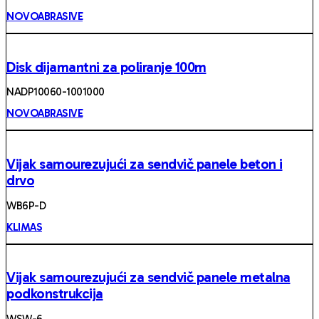
NOVOABRASIVE
Disk dijamantni za poliranje 100m
NADP10060-1001000
NOVOABRASIVE
Vijak samourezujući za sendvič panele beton i
drvo
WB6P-D
KLIMAS
Vijak samourezujući za sendvič panele metalna
podkonstrukcija
WSW-6