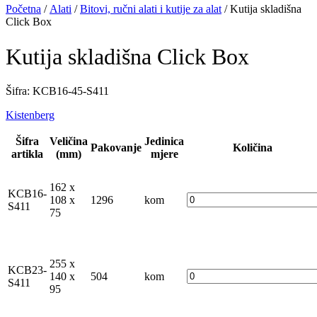
Početna
/
Alati
/
Bitovi, ručni alati i kutije za alat
/ Kutija skladišna
Click Box
Kutija skladišna Click Box
Šifra: KCB16-45-S411
Kistenberg
Šifra
Veličina
Jedinica
Pakovanje
Količina
artikla
(mm)
mjere
162 x
KCB16-
108 x
1296
kom
S411
75
255 x
KCB23-
140 x
504
kom
S411
95