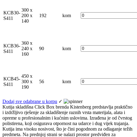
300 x
KCB30-
200 x
192
kom
S411
140
360 x
KCB36-
240 x
90
kom
S411
160
450 x
KCB45-
300 x
56
kom
S411
190
Dodaj sve odabrane u korpu
✓
Kutija skladišna Click Box brenda Kistenberg predstavlja praktično
i izdržljivo rješenje za skladištenje raznih vrsta materijala, alata i
opreme u profesionalnim i kućnim uslovima. Izrađena je od čvrstog
polistirena, koji osigurava otpornost na udarce i dug vijek trajanja.
Kutija ima visoku nosivost, što je čini pogodnom za odlaganje težih
predmeta. Na prednjoj strani se nalazi prostor predviđen za