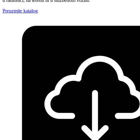
u radionici, na terenu ili u službenom vozilu.
Preuzmite katalog