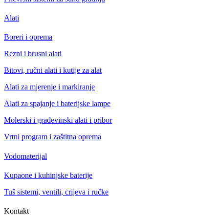
Alati
Boreri i oprema
Rezni i brusni alati
Bitovi, ručni alati i kutije za alat
Alati za mjerenje i markiranje
Alati za spajanje i baterijske lampe
Molerski i građevinski alati i pribor
Vrtni program i zaštitna oprema
Vodomaterijal
Kupaone i kuhinjske baterije
Tuš sistemi, ventili, crijeva i ručke
Kontakt