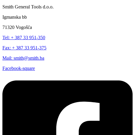
Smith General Tools d.o.o.
Igmanska bb
71320 Vogošća
Tel: + 387 33 951-350
Fax: + 387 33 951-375
Mail: smith@smith.ba
Facebook-square