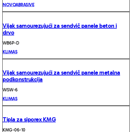
NOVOABRASIVE
Vijak samourezujući za sendvič panele beton i
drvo
WB6P-D
KLIMAS
Vijak samourezujući za sendvič panele metalna
podkonstrukcija
WSW-6
KLIMAS
Tipla za siporex KMG
KMG-06-10