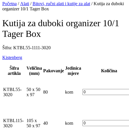
Početna
/
Alati
/
Bitovi, ručni alati i kutije za alat
/ Kutija za duboki
organizer 10/1 Tager Box
Kutija za duboki organizer 10/1
Tager Box
Šifra: KTBL55-1111-3020
Kistenberg
Šifra
Veličina
Jedinica
Pakovanje
Količina
artikla
(mm)
mjere
KTBL55-
50 x 50
80
kom
3020
x 97
KTBL115-
105 x
40
kom
3020
50 x 97