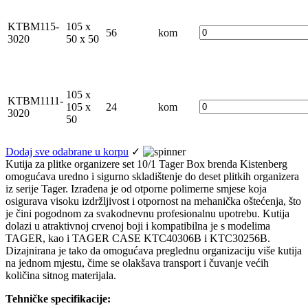
KTBM115-
105 x
56
kom
3020
50 x 50
105 x
KTBM1111-
105 x
24
kom
3020
50
Dodaj sve odabrane u korpu
✓
Kutija za plitke organizere set 10/1 Tager Box brenda Kistenberg
omogućava uredno i sigurno skladištenje do deset plitkih organizera
iz serije Tager. Izrađena je od otporne polimerne smjese koja
osigurava visoku izdržljivost i otpornost na mehanička oštećenja, što
je čini pogodnom za svakodnevnu profesionalnu upotrebu. Kutija
dolazi u atraktivnoj crvenoj boji i kompatibilna je s modelima
TAGER, kao i TAGER CASE KTC40306B i KTC30256B.
Dizajnirana je tako da omogućava preglednu organizaciju više kutija
na jednom mjestu, čime se olakšava transport i čuvanje većih
količina sitnog materijala.
Tehničke specifikacije: