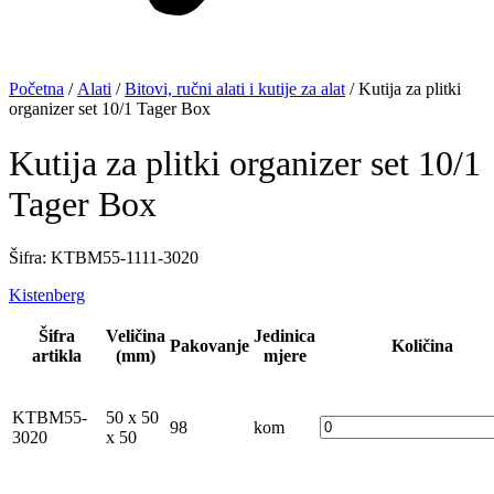
Početna
/
Alati
/
Bitovi, ručni alati i kutije za alat
/ Kutija za plitki
organizer set 10/1 Tager Box
Kutija za plitki organizer set 10/1
Tager Box
Šifra: KTBM55-1111-3020
Kistenberg
Šifra
Veličina
Jedinica
Pakovanje
Količina
artikla
(mm)
mjere
KTBM55-
50 x 50
98
kom
3020
x 50