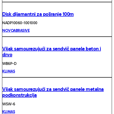
Disk dijamantni za poliranje 100m
NADP10060-1001000
NOVOABRASIVE
Vijak samourezujući za sendvič panele beton i
drvo
WB6P-D
KLIMAS
Vijak samourezujući za sendvič panele metalna
podkonstrukcija
WSW-6
KLIMAS