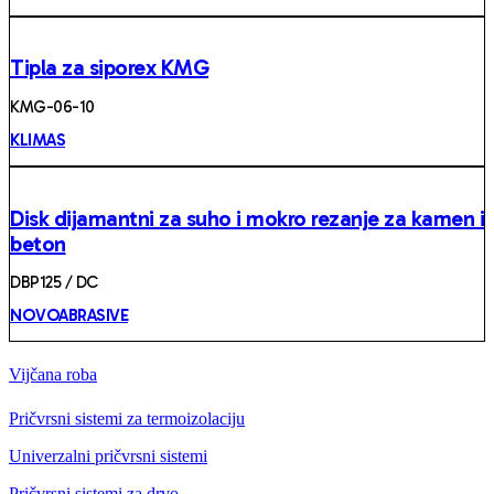
Tipla za siporex KMG
KMG-06-10
KLIMAS
Disk dijamantni za suho i mokro rezanje za kamen i
beton
DBP125 / DC
NOVOABRASIVE
Vijčana roba
Pričvrsni sistemi za termoizolaciju
Univerzalni pričvrsni sistemi
Pričvrsni sistemi za drvo