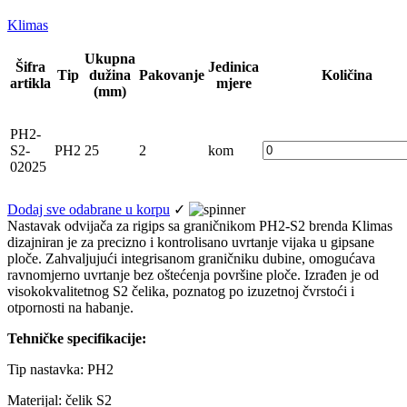
Klimas
Ukupna
Šifra
Jedinica
Tip
dužina
Pakovanje
Količina
artikla
mjere
(mm)
PH2-
S2-
PH2
25
2
kom
02025
Dodaj sve odabrane u korpu
✓
Nastavak odvijača za rigips sa graničnikom PH2-S2 brenda Klimas
dizajniran je za precizno i kontrolisano uvrtanje vijaka u gipsane
ploče. Zahvaljujući integrisanom graničniku dubine, omogućava
ravnomjerno uvrtanje bez oštećenja površine ploče. Izrađen je od
visokokvalitetnog S2 čelika, poznatog po izuzetnoj čvrstoći i
otpornosti na habanje.
Tehničke specifikacije:
Tip nastavka: PH2
Materijal: čelik S2