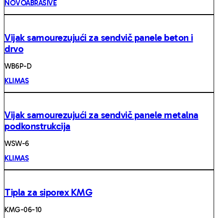
NOVOABRASIVE
Vijak samourezujući za sendvič panele beton i
drvo
WB6P-D
KLIMAS
Vijak samourezujući za sendvič panele metalna
podkonstrukcija
WSW-6
KLIMAS
Tipla za siporex KMG
KMG-06-10