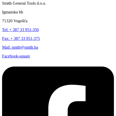
Smith General Tools d.o.o.
Igmanska bb
71320 Vogošća
Tel: + 387 33 951-350
Fax: + 387 33 951-375
Mail: smith@smith.ba
Facebook-square