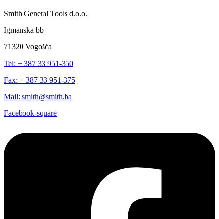
Smith General Tools d.o.o.
Igmanska bb
71320 Vogošća
Tel: + 387 33 951-350
Fax: + 387 33 951-375
Mail: smith@smith.ba
Facebook-square