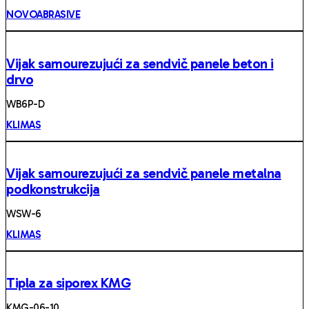
NOVOABRASIVE
Vijak samourezujući za sendvič panele beton i
drvo
WB6P-D
KLIMAS
Vijak samourezujući za sendvič panele metalna
podkonstrukcija
WSW-6
KLIMAS
Tipla za siporex KMG
KMG-06-10