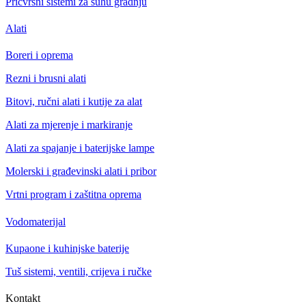
Pričvrsni sistemi za suhu gradnju
Alati
Boreri i oprema
Rezni i brusni alati
Bitovi, ručni alati i kutije za alat
Alati za mjerenje i markiranje
Alati za spajanje i baterijske lampe
Molerski i građevinski alati i pribor
Vrtni program i zaštitna oprema
Vodomaterijal
Kupaone i kuhinjske baterije
Tuš sistemi, ventili, crijeva i ručke
Kontakt