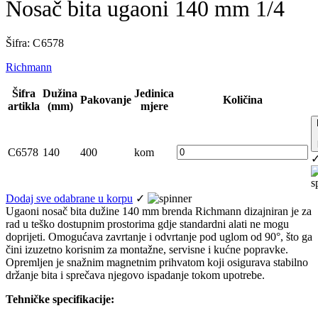
Nosač bita ugaoni 140 mm 1/4
Šifra: C 6578
Richmann
Šifra
Dužina
Jedinica
Pakovanje
Količina
artikla
(mm)
mjere
C6578
140
400
kom
Dodaj sve odabrane u korpu
✓
Ugaoni nosač bita dužine 140 mm brenda Richmann dizajniran je za
rad u teško dostupnim prostorima gdje standardni alati ne mogu
doprijeti. Omogućava zavrtanje i odvrtanje pod uglom od 90°, što ga
čini izuzetno korisnim za montažne, servisne i kućne popravke.
Opremljen je snažnim magnetnim prihvatom koji osigurava stabilno
držanje bita i sprečava njegovo ispadanje tokom upotrebe.
Tehničke specifikacije: