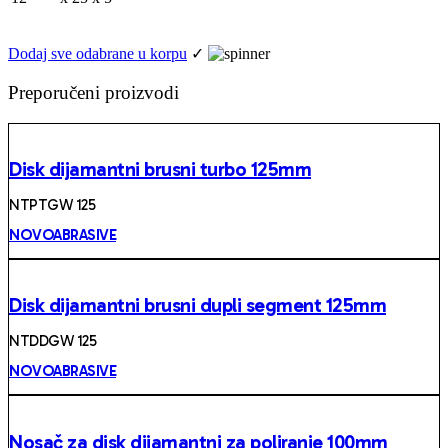
Dodaj sve odabrane u korpu
✓
Preporučeni proizvodi
Disk dijamantni brusni turbo 125mm
NTPTGW 125
NOVOABRASIVE
Disk dijamantni brusni dupli segment 125mm
NTDDGW 125
NOVOABRASIVE
Nosač za disk dijamantni za poliranje 100mm