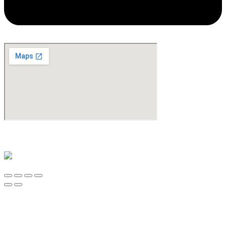
©Copyright 2024. All Rights Reserved. Design & Development By
oMedia