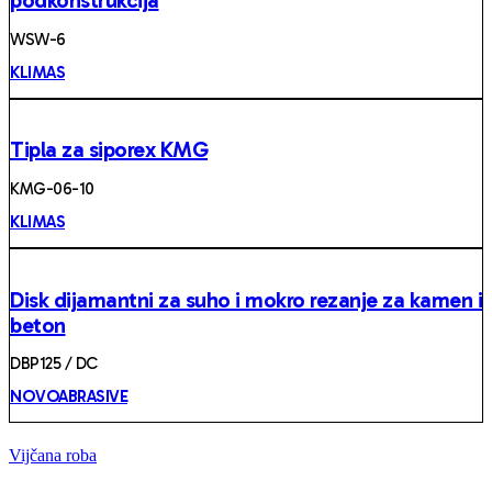
podkonstrukcija
WSW-6
KLIMAS
Tipla za siporex KMG
KMG-06-10
KLIMAS
Disk dijamantni za suho i mokro rezanje za kamen i
beton
DBP125 / DC
NOVOABRASIVE
Vijčana roba