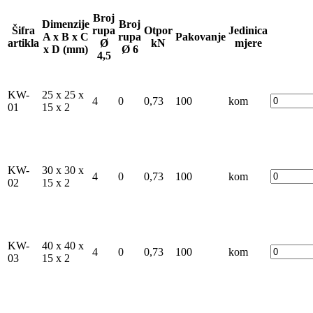
Broj
Dimenzije
Broj
Šifra
rupa
Otpor
Jedinica
A x B x C
rupa
Pakovanje
artikla
Ø
kN
mjere
x D (mm)
Ø 6
4,5
KW-
25 x 25 x
4
0
0,73
100
kom
01
15 x 2
KW-
30 x 30 x
4
0
0,73
100
kom
02
15 x 2
KW-
40 x 40 x
4
0
0,73
100
kom
03
15 x 2