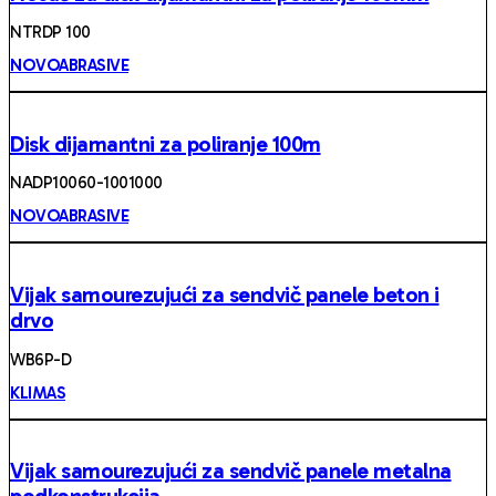
NTRDP 100
NOVOABRASIVE
Disk dijamantni za poliranje 100m
NADP10060-1001000
NOVOABRASIVE
Vijak samourezujući za sendvič panele beton i
drvo
WB6P-D
KLIMAS
Vijak samourezujući za sendvič panele metalna