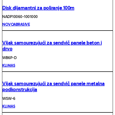
Disk dijamantni za poliranje 100m
NADP10060-1001000
NOVOABRASIVE
Vijak samourezujući za sendvič panele beton i
drvo
WB6P-D
KLIMAS
Vijak samourezujući za sendvič panele metalna
podkonstrukcija
WSW-6
KLIMAS