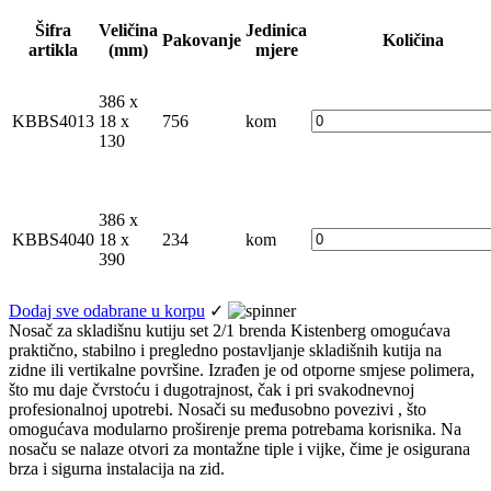
Šifra
Veličina
Jedinica
Pakovanje
Količina
artikla
(mm)
mjere
386 x
KBBS4013
18 x
756
kom
130
386 x
KBBS4040
18 x
234
kom
390
Dodaj sve odabrane u korpu
✓
Nosač za skladišnu kutiju set 2/1 brenda Kistenberg omogućava
praktično, stabilno i pregledno postavljanje skladišnih kutija na
zidne ili vertikalne površine. Izrađen je od otporne smjese polimera,
što mu daje čvrstoću i dugotrajnost, čak i pri svakodnevnoj
profesionalnoj upotrebi. Nosači su međusobno povezivi , što
omogućava modularno proširenje prema potrebama korisnika. Na
nosaču se nalaze otvori za montažne tiple i vijke, čime je osigurana
brza i sigurna instalacija na zid.