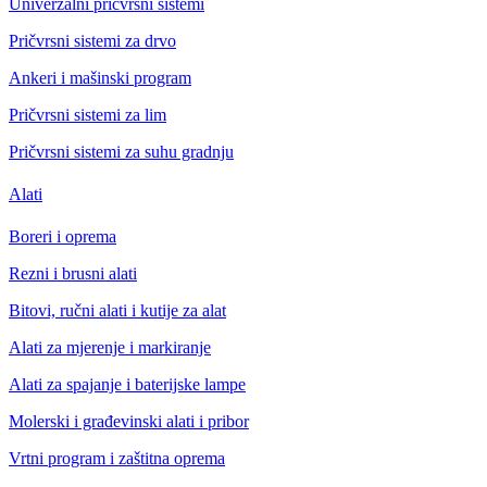
Univerzalni pričvrsni sistemi
Pričvrsni sistemi za drvo
Ankeri i mašinski program
Pričvrsni sistemi za lim
Pričvrsni sistemi za suhu gradnju
Alati
Boreri i oprema
Rezni i brusni alati
Bitovi, ručni alati i kutije za alat
Alati za mjerenje i markiranje
Alati za spajanje i baterijske lampe
Molerski i građevinski alati i pribor
Vrtni program i zaštitna oprema