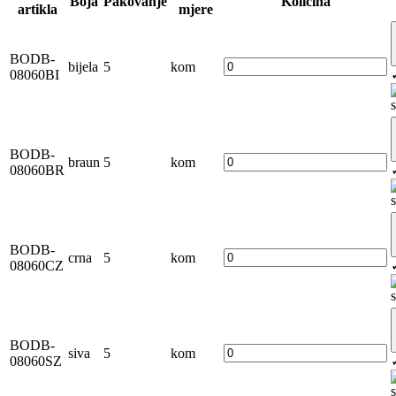
Boja
Pakovanje
Količina
artikla
mjere
BODB-
bijela
5
kom
08060BI
BODB-
braun
5
kom
08060BR
BODB-
crna
5
kom
08060CZ
BODB-
siva
5
kom
08060SZ