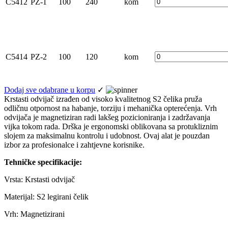
C5412
PZ-1
100
240
kom
C5414
PZ-2
100
120
kom
Dodaj sve odabrane u korpu
✓
Krstasti odvijač izrađen od visoko kvalitetnog S2 čelika pruža
odličnu otpornost na habanje, torziju i mehanička opterećenja. Vrh
odvijača je magnetiziran radi lakšeg pozicioniranja i zadržavanja
vijka tokom rada. Drška je ergonomski oblikovana sa protukliznim
slojem za maksimalnu kontrolu i udobnost. Ovaj alat je pouzdan
izbor za profesionalce i zahtjevne korisnike.
Tehničke specifikacije:
Vrsta: Krstasti odvijač
Materijal: S2 legirani čelik
Vrh: Magnetizirani