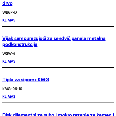
drvo
WB6P-D
KLIMAS
Vijak samourezujući za sendvič panele metalna
podkonstrukcija
WSW-6
KLIMAS
Tipla za siporex KMG
KMG-06-10
KLIMAS
Disk dijamantni za suho i mokro rezanje za kamen i