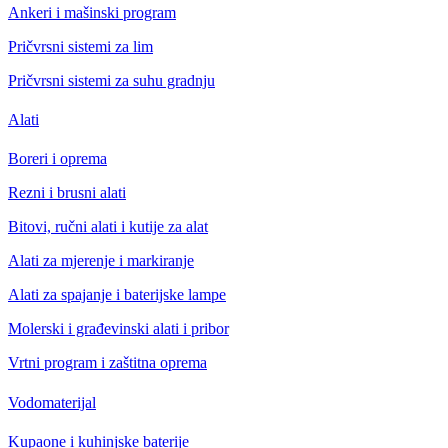
Ankeri i mašinski program
Pričvrsni sistemi za lim
Pričvrsni sistemi za suhu gradnju
Alati
Boreri i oprema
Rezni i brusni alati
Bitovi, ručni alati i kutije za alat
Alati za mjerenje i markiranje
Alati za spajanje i baterijske lampe
Molerski i građevinski alati i pribor
Vrtni program i zaštitna oprema
Vodomaterijal
Kupaone i kuhinjske baterije