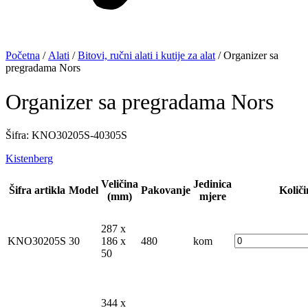
Početna
/
Alati
/
Bitovi, ručni alati i kutije za alat
/ Organizer sa
pregradama Nors
Organizer sa pregradama Nors
Šifra: KNO30205S-40305S
Kistenberg
Veličina
Jedinica
Šifra artikla
Model
Pakovanje
Količi
(mm)
mjere
287 x
KNO30205S
30
186 x
480
kom
50
344 x