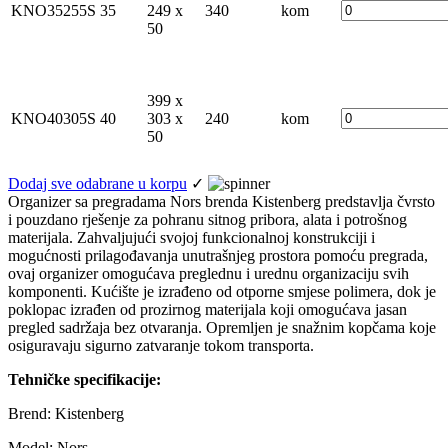
KNO35255S
35
249 x
340
kom
50
399 x
KNO40305S
40
303 x
240
kom
50
Dodaj sve odabrane u korpu
✓
Organizer sa pregradama Nors brenda Kistenberg predstavlja čvrsto
i pouzdano rješenje za pohranu sitnog pribora, alata i potrošnog
materijala. Zahvaljujući svojoj funkcionalnoj konstrukciji i
mogućnosti prilagođavanja unutrašnjeg prostora pomoću pregrada,
ovaj organizer omogućava preglednu i urednu organizaciju svih
komponenti. Kućište je izrađeno od otporne smjese polimera, dok je
poklopac izrađen od prozirnog materijala koji omogućava jasan
pregled sadržaja bez otvaranja. Opremljen je snažnim kopčama koje
osiguravaju sigurno zatvaranje tokom transporta.
Tehničke specifikacije:
Brend: Kistenberg
Model: Nors