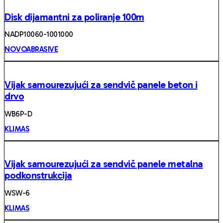
Disk dijamantni za poliranje 100m
NADP10060-1001000
NOVOABRASIVE
Vijak samourezujući za sendvič panele beton i
drvo
WB6P-D
KLIMAS
Vijak samourezujući za sendvič panele metalna
podkonstrukcija
WSW-6
KLIMAS