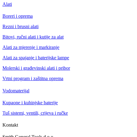
Alati
Boreri i oprema
Rezni i brusni alati
Bitovi, ručni alati i kutije za alat
Alati za mjerenje i markiranje
Alati za spajanje i baterijske lampe
Molerski i građevinski alati i pribor
Vrtni program i zaštitna oprema
Vodomaterijal
Kupaone i kuhinjske baterije
Tuš sistemi, ventili, crijeva i ručke
Kontakt
Smith General Tools d.o.o.