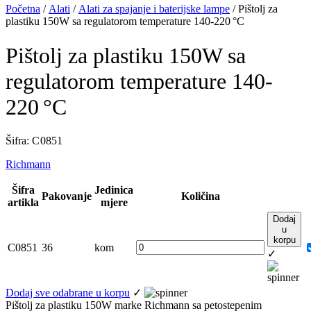
Početna
/
Alati
/
Alati za spajanje i baterijske lampe
/ Pištolj za
plastiku 150W sa regulatorom temperature 140-220 °C
Pištolj za plastiku 150W sa
regulatorom temperature 140-
220 °C
Šifra: C 0851
Richmann
Šifra
Jedinica
Pakovanje
Količina
artikla
mjere
Dodaj
u
korpu
C0851
36
kom
✓
Dodaj sve odabrane u korpu
✓
Pištolj za plastiku 150W marke Richmann sa petostepenim