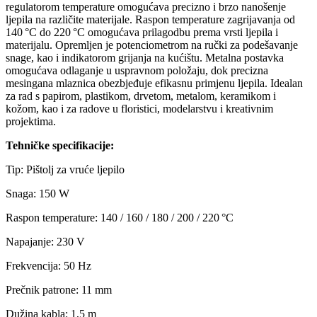
regulatorom temperature omogućava precizno i brzo nanošenje
ljepila na različite materijale. Raspon temperature zagrijavanja od
140 °C do 220 °C omogućava prilagodbu prema vrsti ljepila i
materijalu. Opremljen je potenciometrom na ručki za podešavanje
snage, kao i indikatorom grijanja na kućištu. Metalna postavka
omogućava odlaganje u uspravnom položaju, dok precizna
mesingana mlaznica obezbjeđuje efikasnu primjenu ljepila. Idealan
za rad s papirom, plastikom, drvetom, metalom, keramikom i
kožom, kao i za radove u floristici, modelarstvu i kreativnim
projektima.
Tehničke specifikacije:
Tip: Pištolj za vruće ljepilo
Snaga: 150 W
Raspon temperature: 140 / 160 / 180 / 200 / 220 °C
Napajanje: 230 V
Frekvencija: 50 Hz
Prečnik patrone: 11 mm
Dužina kabla: 1,5 m