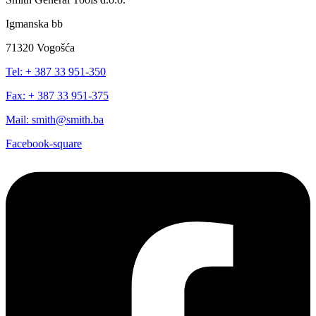
Igmanska bb
71320 Vogošća
Tel: + 387 33 951-350
Fax: + 387 33 951-375
Mail: smith@smith.ba
Facebook-square