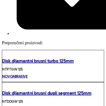
Preporučeni proizvodi
Disk dijamantni brusni turbo 125mm
NTPTGW 125
NOVOABRASIVE
Disk dijamantni brusni dupli segment 125mm
NTDDGW 125