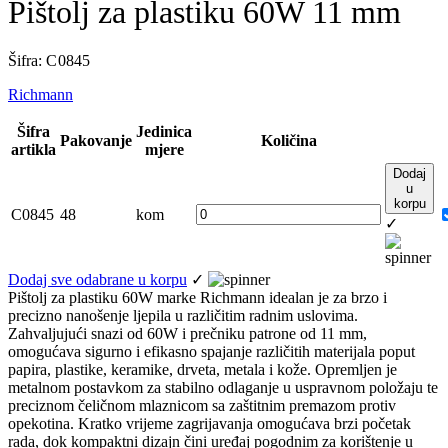
Pištolj za plastiku 60W 11 mm
Šifra: C 0845
Richmann
Šifra
Jedinica
Pakovanje
Količina
artikla
mjere
Dodaj
u
korpu
C0845
48
kom
✓
Dodaj sve odabrane u korpu
✓
Pištolj za plastiku 60W marke Richmann idealan je za brzo i
precizno nanošenje ljepila u različitim radnim uslovima.
Zahvaljujući snazi od 60W i prečniku patrone od 11 mm,
omogućava sigurno i efikasno spajanje različitih materijala poput
papira, plastike, keramike, drveta, metala i kože. Opremljen je
metalnom postavkom za stabilno odlaganje u uspravnom položaju te
preciznom čeličnom mlaznicom sa zaštitnim premazom protiv
opekotina. Kratko vrijeme zagrijavanja omogućava brzi početak
rada, dok kompaktni dizajn čini uređaj pogodnim za korištenje u