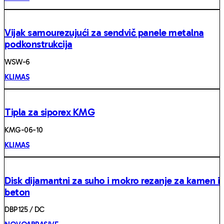
Vijak samourezujući za sendvič panele metalna
podkonstrukcija
WSW-6
KLIMAS
Tipla za siporex KMG
KMG-06-10
KLIMAS
Disk dijamantni za suho i mokro rezanje za kamen i
beton
DBP125 / DC