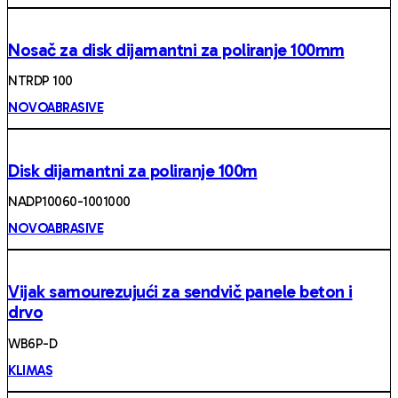
Nosač za disk dijamantni za poliranje 100mm
NTRDP 100
NOVOABRASIVE
Disk dijamantni za poliranje 100m
NADP10060-1001000
NOVOABRASIVE
Vijak samourezujući za sendvič panele beton i
drvo
WB6P-D
KLIMAS