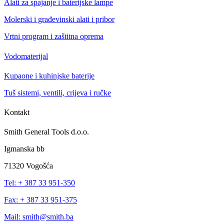
Alati za spajanje i baterijske lampe
Molerski i građevinski alati i pribor
Vrtni program i zaštitna oprema
Vodomaterijal
Kupaone i kuhinjske baterije
Tuš sistemi, ventili, crijeva i ručke
Kontakt
Smith General Tools d.o.o.
Igmanska bb
71320 Vogošća
Tel: + 387 33 951-350
Fax: + 387 33 951-375
Mail: smith@smith.ba