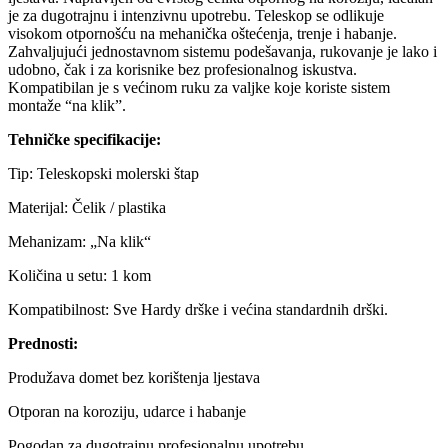
je za dugotrajnu i intenzivnu upotrebu. Teleskop se odlikuje
visokom otpornošću na mehanička oštećenja, trenje i habanje.
Zahvaljujući jednostavnom sistemu podešavanja, rukovanje je lako i
udobno, čak i za korisnike bez profesionalnog iskustva.
Kompatibilan je s većinom ruku za valjke koje koriste sistem
montaže “na klik”.
Tehničke specifikacije:
Tip: Teleskopski molerski štap
Materijal: Čelik / plastika
Mehanizam: „Na klik“
Količina u setu: 1 kom
Kompatibilnost: Sve Hardy drške i većina standardnih drški.
Prednosti:
Produžava domet bez korištenja ljestava
Otporan na koroziju, udarce i habanje
Pogodan za dugotrajnu profesionalnu upotrebu