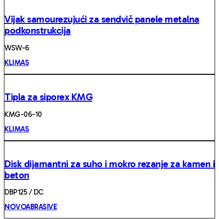
Vijak samourezujući za sendvič panele metalna
podkonstrukcija
WSW-6
KLIMAS
Tipla za siporex KMG
KMG-06-10
KLIMAS
Disk dijamantni za suho i mokro rezanje za kamen i
beton
DBP125 / DC
NOVOABRASIVE