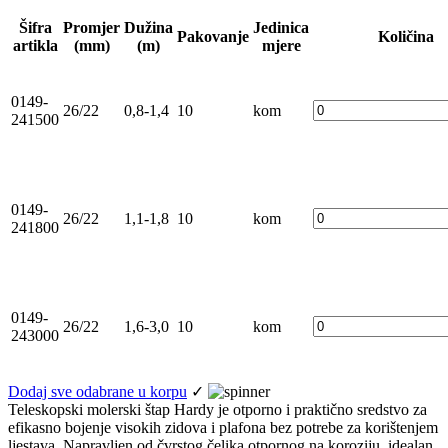
Šifra
Promjer
Dužina
Jedinica
Pakovanje
Količina
artikla
(mm)
(m)
mjere
0149-
26/22
0,8-1,4
10
kom
241500
0149-
26/22
1,1-1,8
10
kom
241800
0149-
26/22
1,6-3,0
10
kom
243000
Dodaj sve odabrane u korpu
✓
Teleskopski molerski štap Hardy je otporno i praktično sredstvo za
efikasno bojenje visokih zidova i plafona bez potrebe za korištenjem
ljestava. Napravljen od čvrstog čelika otpornog na koroziju, idealan