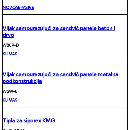
NOVOABRASIVE
Vijak samourezujući za sendvič panele beton i
drvo
WB6P-D
KLIMAS
Vijak samourezujući za sendvič panele metalna
podkonstrukcija
WSW-6
KLIMAS
Tipla za siporex KMG