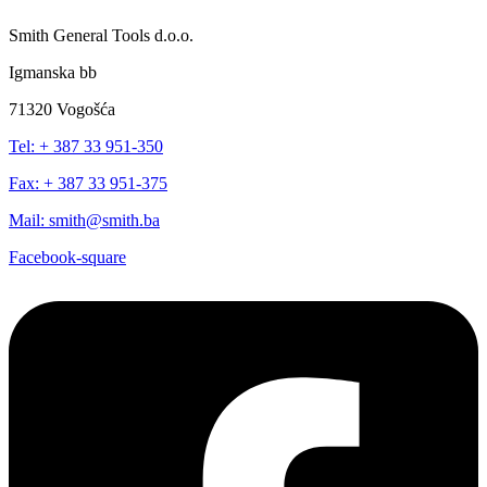
Smith General Tools d.o.o.
Igmanska bb
71320 Vogošća
Tel: + 387 33 951-350
Fax: + 387 33 951-375
Mail: smith@smith.ba
Facebook-square