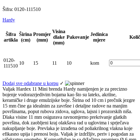
Šifra: 0120 -111510
Hardy
Visina
Šifra
Širina
Promjer
Jedinica
dlake
Pakovanje
Koli
artikla
(cm)
(mm)
mjere
(mm)
0120-
10
15
11
10
kom
111510
Dodaj sve odabrane u korpu
✓
Valjak Hardex 11 Mini brenda Hardy namijenjen je za precizno
bojenje vodorazrjedivim bojama kao što su lateks, akrilne,
keramičke i druge emulzijske boje. Širina od 10 cm i prečnik jezgre
15 mm čine ga idealnim za završne i detaljne radove na manjim
površinama, poput rubova zidova, uglova, lajsni i prozorskih niša.
Dlaka visine 11 mm osigurava ravnomjerno prekrivanje glatkih
površina, dok zaobljeni kraj olakšava rad u uglovima i sprječava
nakupljanje boje. Prevlaka je izrađena od poliakrilnog vlakna koje
efikasno upija i prenosi boju. Valjak je izdržljiv, periv i pogodan za
višekratnu upotrebu. Kompatibilan je sa držačima promjera Ø 6 mm.