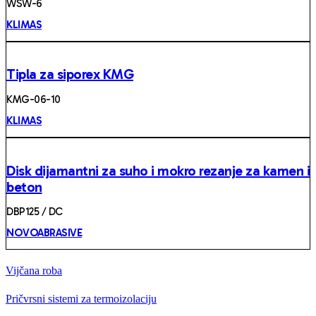
WSW-6
KLIMAS
Tipla za siporex KMG
KMG-06-10
KLIMAS
Disk dijamantni za suho i mokro rezanje za kamen i
beton
DBP125 / DC
NOVOABRASIVE
Vijčana roba
Pričvrsni sistemi za termoizolaciju