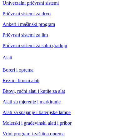
Univerzalni pričvrsni sistemi
Pričvrsni sistemi za drvo
Ankeri i mašinski program
Pričvrsni sistemi za lim
Pričvrsni sistemi za suhu gradnju
Alati
Boreri i oprema
Rezni i brusni alati
Bitovi, ručni alati i kutije za alat
Alati za mjerenje i markiranje
Alati za spajanje i baterijske lampe
Molerski i građevinski alati i pribor
Vrtni program i zaštitna oprema