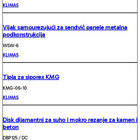
KLIMAS
Vijak samourezujući za sendvič panele metalna
podkonstrukcija
WSW-6
KLIMAS
Tipla za siporex KMG
KMG-06-10
KLIMAS
Disk dijamantni za suho i mokro rezanje za kamen i
beton
DBP125 / DC