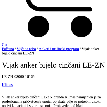
Cart
Početna
/
Vijčana roba
/
Ankeri i mašinski program
/ Vijak anker
bijelo cinčani LE-ZN
Vijak anker bijelo cinčani LE-ZN
LE-ZN-08060-16165
Klimas
Vijak anker bijelo cinčani LE-ZN brenda Klimas namijenjen je za
profesionalna pričvršćenja unutar objekata gdje su potrebni visoki
nosivi kapaciteti i sigurnost spoja. Proizveden od hladno