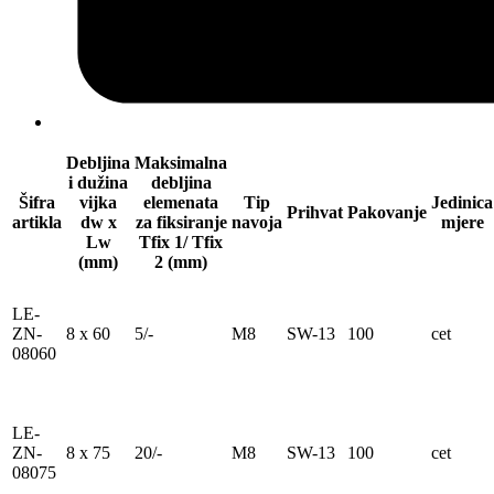
Debljina
Maksimalna
i dužina
debljina
Šifra
vijka
elemenata
Tip
Jedinica
Prihvat
Pakovanje
artikla
dw x
za fiksiranje
navoja
mjere
Lw
Tfix 1/ Tfix
(mm)
2 (mm)
LE-
ZN-
8 x 60
5/-
M8
SW-13
100
cet
08060
LE-
ZN-
8 x 75
20/-
M8
SW-13
100
cet
08075