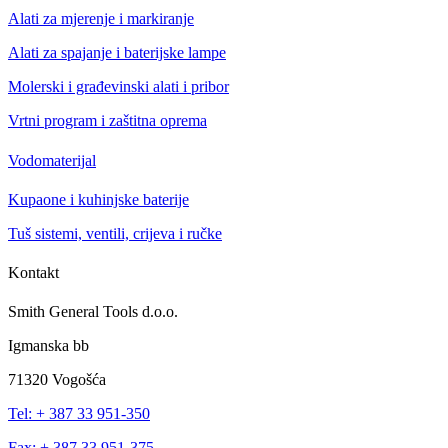
Alati za mjerenje i markiranje
Alati za spajanje i baterijske lampe
Molerski i građevinski alati i pribor
Vrtni program i zaštitna oprema
Vodomaterijal
Kupaone i kuhinjske baterije
Tuš sistemi, ventili, crijeva i ručke
Kontakt
Smith General Tools d.o.o.
Igmanska bb
71320 Vogošća
Tel: + 387 33 951-350
Fax: + 387 33 951-375