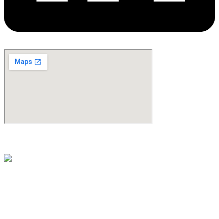
©Copyright 2024. All Rights Reserved. Design & Development By
oMedia